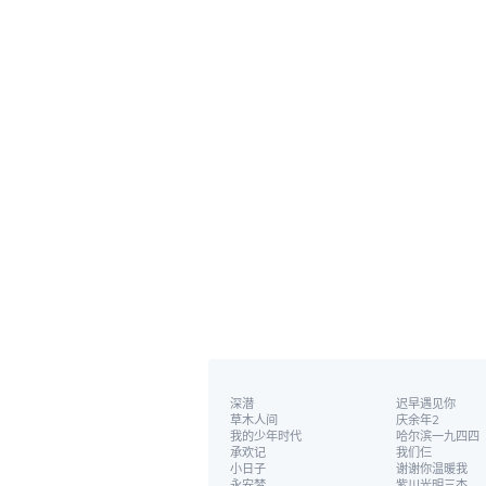
深潜
迟早遇见你
草木人间
庆余年2
我的少年时代
哈尔滨一九四四
承欢记
我们仨
小日子
谢谢你温暖我
永安梦
紫川光明三杰