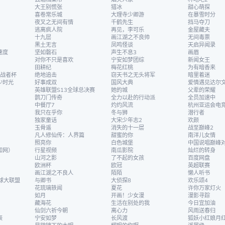
大王别慌张
猎冰
甜心萌探
喜卷常乐城
大理寺少卿游
在暴雪时分
夜叉之无间有情
千鹤先生
挡马夺刀
逃离疯人院
再见，李可乐
金屋藏夫
十九层
画江湖之不良帅
无间毒票
黑土无言
凤鸣怪谈
天启异闻录
速度
坚如磐石
声生不息3
画眉
对你不只是喜欢
宁安如梦团综
新闻女王
田耕纪
梅花红桃
为有暗香来
挑战者杯
绝地追击
窃天书之无头将军
暗里着迷
少时光
好事成双
国风大典
爱情遇见达尔
英雄联盟S13全球总决赛
她的城
父辈的荣耀
鹊刀门传奇
全力以赴的行动派
全员加速中
中餐厅7
灼灼风流
杭州亚运会电
我只在乎你
冬与狮
潜行者
独家童话
大宋少年志2
欢颜
玉骨遥
消失的十一层
战至巅峰2
凡人修仙传：人界篇
甜蜜的你
南洋儿女情
照亮你
白色城堡
中国说唱巅峰对
知网）
行星视频
南瓜影院
灿烂的转身
山河之影
了不起的女孩
百度网盘
欧洲杯
欧冠
英超联赛
画江湖之不良人
陌陌
懒人听书
球大联盟
与卿书
大侦探8
欢乐颂4
花琉璃轶闻
夏花
许你万家灯火
如月
开画！少女漫
漫影寻踪
藏海花
生活在别处的我
今日宜加油
仙剑六祈今朝
离心力
风雨送春归
辰
宁安如梦
长风渡
狐妖小红娘月