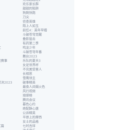
欢乐家长群
甜甜的陷阱
狗剩快跑
刀尖
侦查英雄
陌上人如玉
前任4：英年早婚
斗破苍穹觉醒
叠影狙击
有药第二季
文
鸣龙少年
斗破苍穹年番
舞台2023
竞赛事
乐队的夏天3
女足世界杯
不完美受害人
长相思
雪鹰领主
决2023
破事精英
最食人间烟火色
风行视频
琅琊榜
腾讯会议
暮色心约
绝配酥心唐
公诉精英
平原上的摩西
女士的品格
红篇
七时吉祥