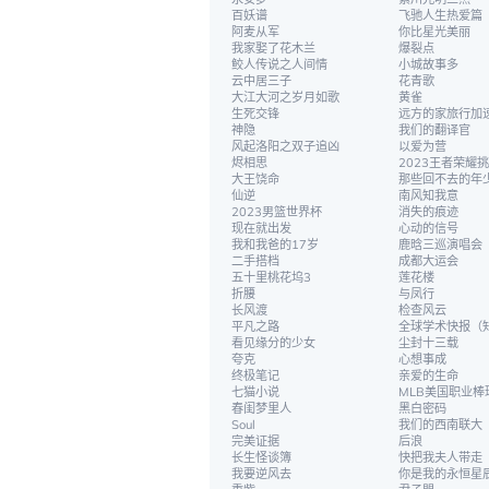
百妖谱
飞驰人生热爱篇
阿麦从军
你比星光美丽
我家娶了花木兰
爆裂点
鲛人传说之人间情
小城故事多
云中居三子
花青歌
大江大河之岁月如歌
黄雀
生死交锋
远方的家旅行加
神隐
我们的翻译官
风起洛阳之双子追凶
以爱为营
烬相思
2023王者荣耀
大王饶命
那些回不去的年
仙逆
南风知我意
2023男篮世界杯
消失的痕迹
现在就出发
心动的信号
我和我爸的17岁
鹿晗三巡演唱会
二手搭档
成都大运会
五十里桃花坞3
莲花楼
折腰
与凤行
长风渡
检查风云
平凡之路
全球学术快报（
看见缘分的少女
尘封十三载
夸克
心想事成
终极笔记
亲爱的生命
七猫小说
MLB美国职业棒
春闺梦里人
黑白密码
Soul
我们的西南联大
完美证据
后浪
长生怪谈簿
快把我夫人带走
我要逆风去
你是我的永恒星