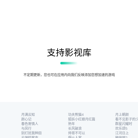
支持影视库
不定期更新，您也可在应用内向我们反映添加您想加速的游戏
月满云知
功夫熊猫4
月上朝颜
颜心记
狐妖小红娘月红篇
看不见影子的
春色寄情人
熟年
群星闪耀时
与凤行
长风破浪
欢乐颂5
别打扰我种田
帅哥不可以
江河日上
云端档案市
烟火人家
种地吧2