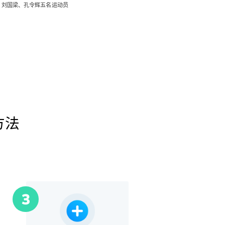
、刘国梁、孔令辉五名运动员
方法
3