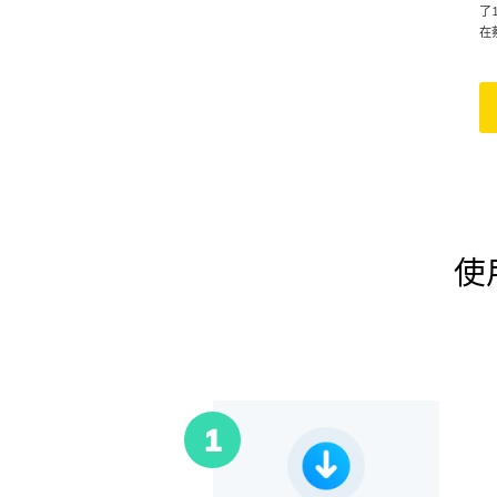
了
在
使用
1