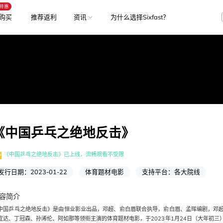
特惠
购买
推荐返利
资讯
为什么选择Sixfast？
《
中国乒乓之绝地反击
》
《
中国乒乓之绝地反击
》已上线，流畅观看不受限
发行日期：
2023-01-22
体育题材电影
支持平台：
各大院线
容简介
中国乒乓之绝地反击》是由恒业影业出品，邓超、俞白眉联合执导，俞白眉、孟晖编剧，邓
宜达、丁冠森、孙浠伦、阿如那等领衔主演的体育题材电影，于2023年1月24日（大年初三