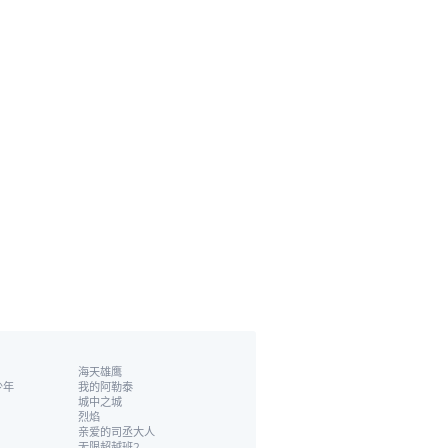
海天雄鹰
少年
我的阿勒泰
城中之城
烈焰
亲爱的司丞大人
无限超越班2