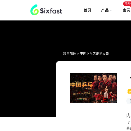
限时
首页
产品
会员
影音加速
>
中国乒乓之绝地反击
内
《
蔡