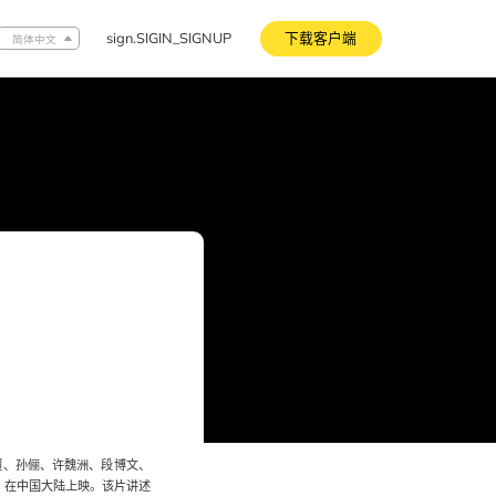
sign.SIGIN_SIGNUP
下载客户端
简体中文
超、孙俪、许魏洲、段博文、
）在中国大陆上映。该片讲述