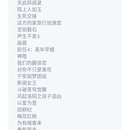
天启异闻录
陌上人如玉
生死交锋
远方的家旅行加速度
坚如磐石
声生不息3
画眉
前任4：英年早婚
神隐
我们的翻译官
对你不只是喜欢
宁安如梦团综
新闻女王
斗破苍穹觉醒
风起洛阳之双子追凶
以爱为营
田耕纪
梅花红桃
为有暗香来
叠影狙击