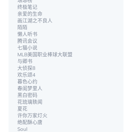
琅琊榜
终极笔记
亲爱的生命
画江湖之不良人
陌陌
懒人听书
腾讯会议
七猫小说
MLB美国职业棒球大联盟
与卿书
大侦探8
欢乐颂4
暮色心约
春闺梦里人
黑白密码
花琉璃轶闻
夏花
许你万家灯火
绝配酥心唐
Soul