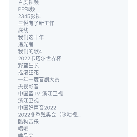
百度视频
PP视频
2345影视
三悦有了新工作
底线
我们这十年
追光者
我们的歌4
2022卡塔尔世界杯
野蛮生长
摇滚狂花
一年一度喜剧大赛
央视影音
中国蓝TV-浙江卫视
浙江卫视
中国好声音2022
2022冬季残奥会（咪咕视频）
酷狗音乐
唱吧
唯品会