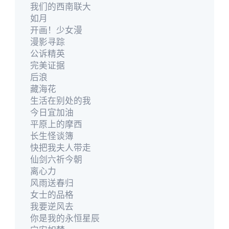
我们的西南联大
如月
开画！少女漫
漫影寻踪
公诉精英
完美证据
后浪
藏海花
生活在别处的我
今日宜加油
平原上的摩西
长生怪谈簿
快把我夫人带走
仙剑六祈今朝
离心力
风雨送春归
女士的品格
我要逆风去
你是我的永恒星辰