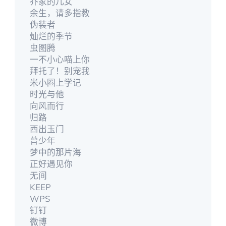
乔家的儿女
余生，请多指教
伪装者
灿烂的季节
虫图腾
一不小心喵上你
拜托了！别宠我
米小圈上学记
时光与他
向风而行
归路
西出玉门
曾少年
梦中的那片海
正好遇见你
无间
KEEP
WPS
钉钉
微博