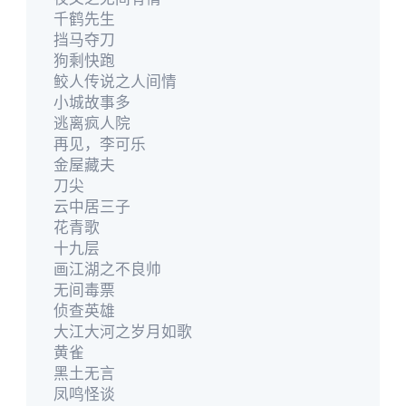
千鹤先生
挡马夺刀
狗剩快跑
鲛人传说之人间情
小城故事多
逃离疯人院
再见，李可乐
金屋藏夫
刀尖
云中居三子
花青歌
十九层
画江湖之不良帅
无间毒票
侦查英雄
大江大河之岁月如歌
黄雀
黑土无言
凤鸣怪谈