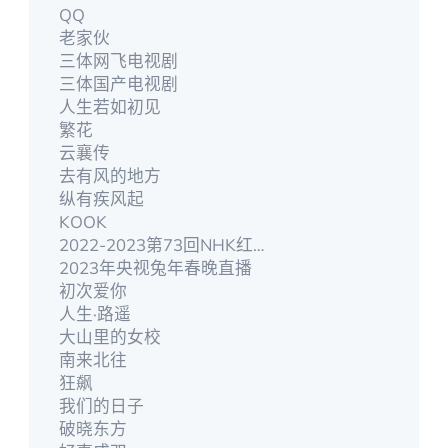
QQ
老家伙
三体网飞电视剧
三体国产电视剧
人生若如初见
繁花
云襄传
去有风的地方
纵有疾风起
KOOK
2022-2023第73回NHK红白歌合戰
2023年央视兔年春晚直播
初次爱你
人生·路遥
大山里的女校
南来北往
狂飙
我们的日子
破晓东方