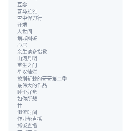
豆瓣
喜马拉雅
雪中悍刀行
开端
人世间
猎罪图鉴
心居
余生请多指教
山河月明
重生之门
星汉灿烂
披荆斩棘的哥哥第二季
最伟大的作品
睡个好觉
如你所想
廿
倒流时间
作业帮直播
抓饭直播