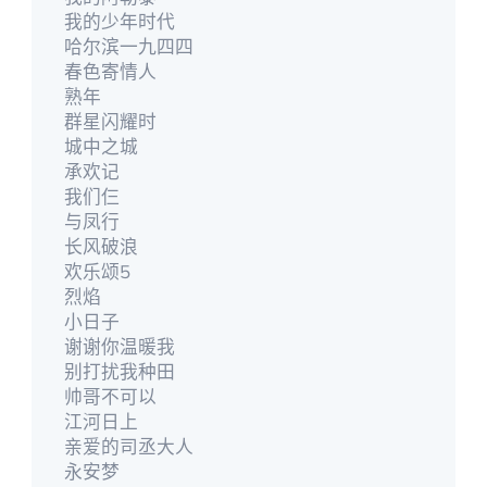
我的少年时代
哈尔滨一九四四
春色寄情人
熟年
群星闪耀时
城中之城
承欢记
我们仨
与凤行
长风破浪
欢乐颂5
烈焰
小日子
谢谢你温暖我
别打扰我种田
帅哥不可以
江河日上
亲爱的司丞大人
永安梦