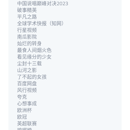
中国说唱巅峰对决2023
破事精英
平凡之路
全球学术快报（知网）
行星视频
南瓜影院
灿烂的转身
最食人间烟火色
看见缘分的少女
尘封十三载
山河之影
了不起的女孩
百度网盘
风行视频
夸克
心想事成
欧洲杯
欧冠
英超联赛