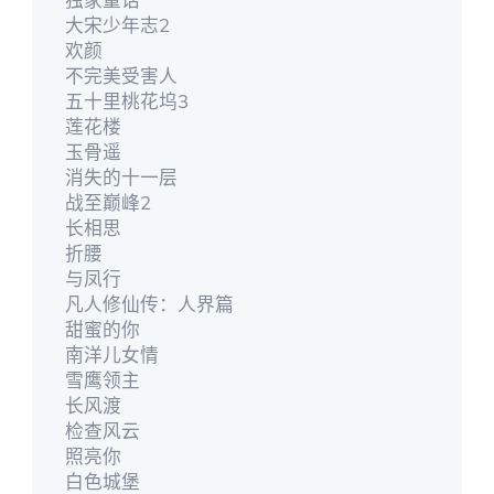
大宋少年志2
欢颜
不完美受害人
五十里桃花坞3
莲花楼
玉骨遥
消失的十一层
战至巅峰2
长相思
折腰
与凤行
凡人修仙传：人界篇
甜蜜的你
南洋儿女情
雪鹰领主
长风渡
检查风云
照亮你
白色城堡