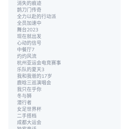
消失的痕迹
鹊刀门传奇
全力以赴的行动派
全员加速中
舞台2023
现在就出发
心动的信号
中餐厅7
灼灼风流
杭州亚运会电竞赛事
乐队的夏天3
我和我爸的17岁
鹿晗三巡演唱会
我只在乎你
冬与狮
潜行者
女足世界杯
二手搭档
成都大运会
独家童话