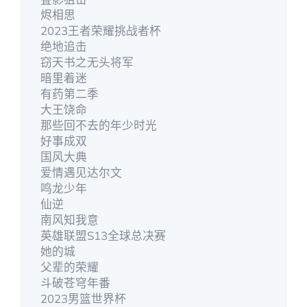
烬相思
2023王者荣耀挑战者杯
绝地追击
窃天书之无头将军
暗里着迷
有药第二季
大王饶命
那些回不去的年少时光
好事成双
国风大典
爱情遇见达尔文
鸣龙少年
仙逆
南风知我意
英雄联盟S13全球总决赛
她的城
父辈的荣耀
斗破苍穹年番
2023男篮世界杯