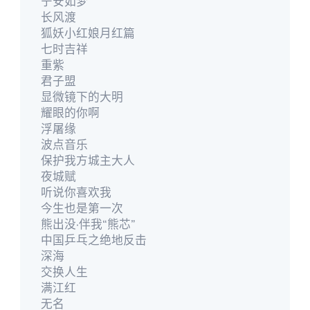
宁安如梦
长风渡
狐妖小红娘月红篇
七时吉祥
重紫
君子盟
显微镜下的大明
耀眼的你啊
浮屠缘
波点音乐
保护我方城主大人
夜城赋
听说你喜欢我
今生也是第一次
熊出没·伴我“熊芯”
中国乒乓之绝地反击
深海
交换人生
满江红
无名