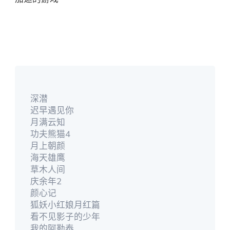
深潜
迟早遇见你
月满云知
功夫熊猫4
月上朝颜
海天雄鹰
草木人间
庆余年2
颜心记
狐妖小红娘月红篇
看不见影子的少年
我的阿勒泰