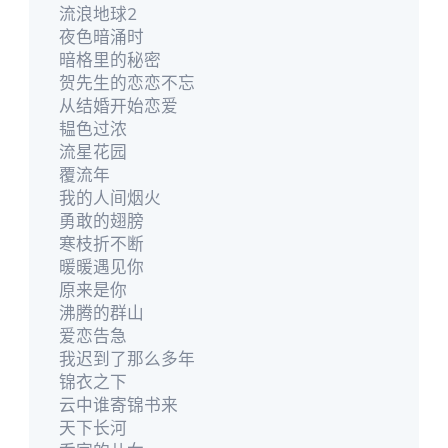
流浪地球2
夜色暗涌时
暗格里的秘密
贺先生的恋恋不忘
从结婚开始恋爱
韫色过浓
流星花园
覆流年
我的人间烟火
勇敢的翅膀
寒枝折不断
暖暖遇见你
原来是你
沸腾的群山
爱恋告急
我迟到了那么多年
锦衣之下
云中谁寄锦书来
天下长河