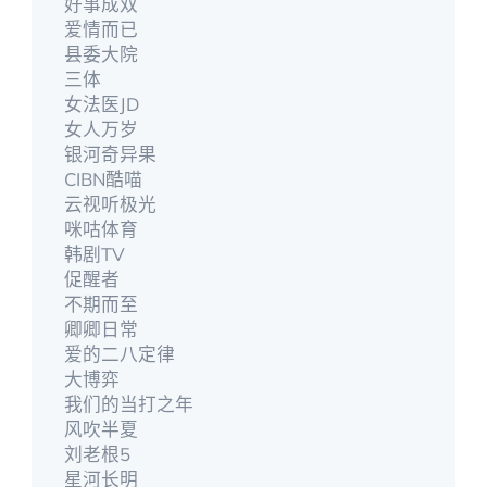
好事成双
爱情而已
县委大院
三体
女法医JD
女人万岁
银河奇异果
CIBN酷喵
云视听极光
咪咕体育
韩剧TV
促醒者
不期而至
卿卿日常
爱的二八定律
大博弈
我们的当打之年
风吹半夏
刘老根5
星河长明