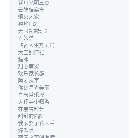
紫川光明三杰
云端档案市
烟火人家
种地吧2
无限超越班2
百妖谱
飞驰人生热爱篇
大王别慌张
猎冰
甜心萌探
欢乐家长群
阿麦从军
你比星光美丽
喜卷常乐城
大理寺少卿游
在暴雪时分
甜甜的陷阱
我家娶了花木兰
爆裂点
夜叉之无间有情