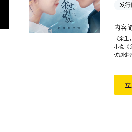
发行
内容
《余生
小说《
该剧讲
立