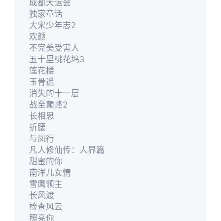
成都大运会
独家童话
大宋少年志2
欢颜
不完美受害人
五十里桃花坞3
莲花楼
玉骨遥
消失的十一层
战至巅峰2
长相思
折腰
与凤行
凡人修仙传：人界篇
甜蜜的你
南洋儿女情
雪鹰领主
长风渡
检查风云
照亮你