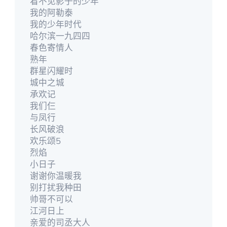
看不见影子的少年
我的阿勒泰
我的少年时代
哈尔滨一九四四
春色寄情人
熟年
群星闪耀时
城中之城
承欢记
我们仨
与凤行
长风破浪
欢乐颂5
烈焰
小日子
谢谢你温暖我
别打扰我种田
帅哥不可以
江河日上
亲爱的司丞大人