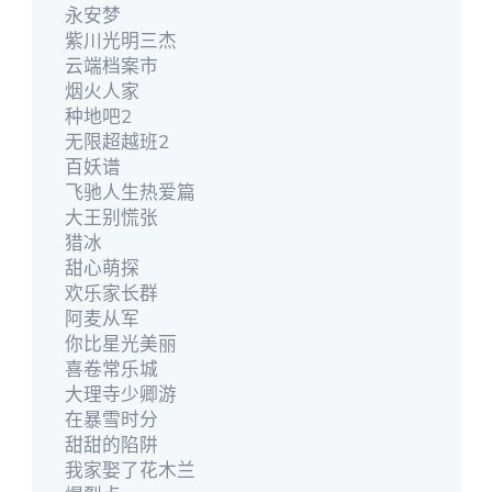
永安梦
紫川光明三杰
云端档案市
烟火人家
种地吧2
无限超越班2
百妖谱
飞驰人生热爱篇
大王别慌张
猎冰
甜心萌探
欢乐家长群
阿麦从军
你比星光美丽
喜卷常乐城
大理寺少卿游
在暴雪时分
甜甜的陷阱
我家娶了花木兰