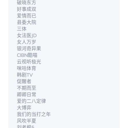
破晓东方
好事成双
爱情而已
县委大院
三体
女法医JD
女人万岁
银河奇异果
CIBN酷喵
云视听极光
咪咕体育
韩剧TV
促醒者
不期而至
卿卿日常
爱的二八定律
大博弈
我们的当打之年
风吹半夏
刘老根5