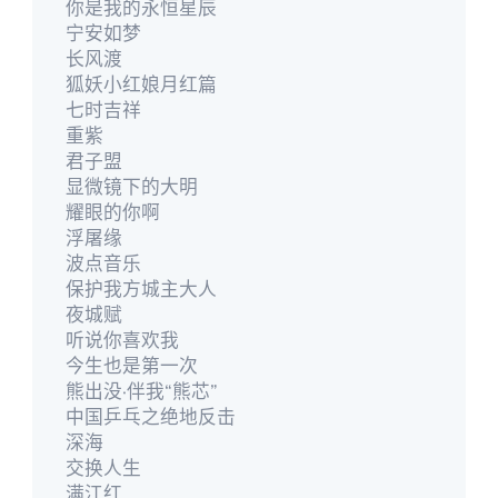
你是我的永恒星辰
宁安如梦
长风渡
狐妖小红娘月红篇
七时吉祥
重紫
君子盟
显微镜下的大明
耀眼的你啊
浮屠缘
波点音乐
保护我方城主大人
夜城赋
听说你喜欢我
今生也是第一次
熊出没·伴我“熊芯”
中国乒乓之绝地反击
深海
交换人生
满江红