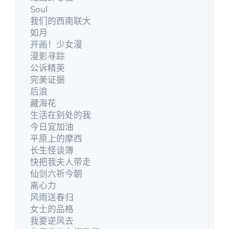
Soul
我们的西南联大
如月
开画！少女漫
漫影寻踪
公诉精英
完美证据
后浪
藏海花
生活在别处的我
今日宜加油
平原上的摩西
长生怪谈簿
快把我夫人带走
仙剑六祈今朝
离心力
风雨送春归
女士的品格
我要逆风去