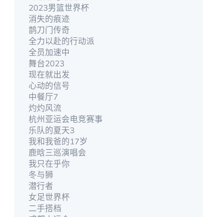
2023男篮世界杯
消失的痕迹
鹊刀门传奇
全力以赴的行动派
全员加速中
舞台2023
现在就出发
心动的信号
中餐厅7
灼灼风流
杭州亚运会电竞赛事
乐队的夏天3
我和我爸的17岁
鹿晗三巡演唱会
我只在乎你
冬与狮
潜行者
女足世界杯
二手搭档