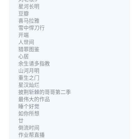
星河长明
豆瓣
喜马拉雅
雪中悍刀行
开端
人世间
猎罪图鉴
心居
余生请多指教
山河月明
重生之门
星汉灿烂
披荆斩棘的哥哥第二季
最伟大的作品
睡个好觉
如你所想
廿
倒流时间
作业帮直播