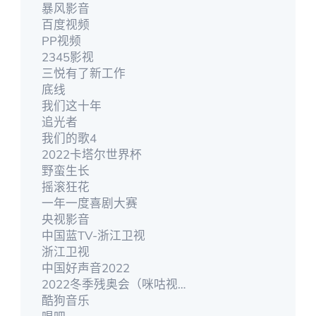
暴风影音
百度视频
PP视频
2345影视
三悦有了新工作
底线
我们这十年
追光者
我们的歌4
2022卡塔尔世界杯
野蛮生长
摇滚狂花
一年一度喜剧大赛
央视影音
中国蓝TV-浙江卫视
浙江卫视
中国好声音2022
2022冬季残奥会（咪咕视频）
酷狗音乐