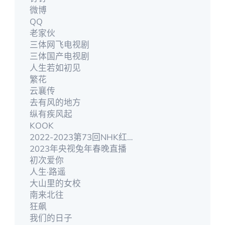
微博
QQ
老家伙
三体网飞电视剧
三体国产电视剧
人生若如初见
繁花
云襄传
去有风的地方
纵有疾风起
KOOK
2022-2023第73回NHK红白歌合戰
2023年央视兔年春晚直播
初次爱你
人生·路遥
大山里的女校
南来北往
狂飙
我们的日子