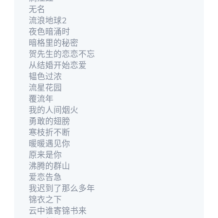
无名
流浪地球2
夜色暗涌时
暗格里的秘密
贺先生的恋恋不忘
从结婚开始恋爱
韫色过浓
流星花园
覆流年
我的人间烟火
勇敢的翅膀
寒枝折不断
暖暖遇见你
原来是你
沸腾的群山
爱恋告急
我迟到了那么多年
锦衣之下
云中谁寄锦书来