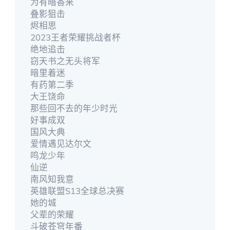
为有暗香来
叠影狙击
烬相思
2023王者荣耀挑战者杯
绝地追击
窃天书之无头将军
暗里着迷
有药第二季
大王饶命
那些回不去的年少时光
好事成双
国风大典
爱情遇见达尔文
鸣龙少年
仙逆
南风知我意
英雄联盟S13全球总决赛
她的城
父辈的荣耀
斗破苍穹年番