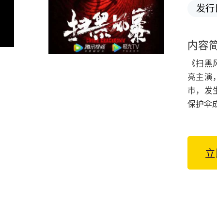
发行
内容
《扫黑
亮主演
市，发
保护伞
立