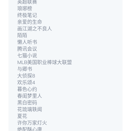
英超联赛
琅琊榜
终极笔记
亲爱的生命
画江湖之不良人
陌陌
懒人听书
腾讯会议
七猫小说
MLB美国职业棒球大联盟
与卿书
大侦探8
欢乐颂4
暮色心约
春闺梦里人
黑白密码
花琉璃轶闻
夏花
许你万家灯火
绝配酥心唐