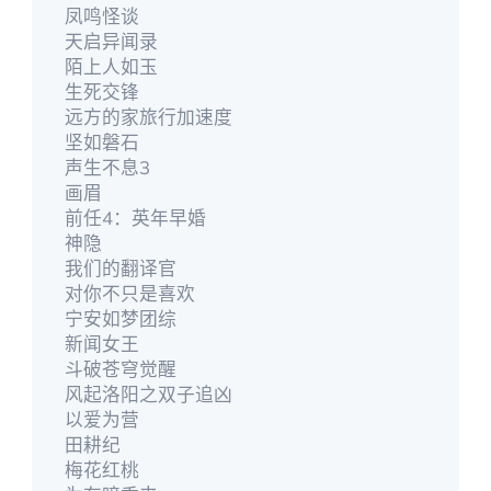
凤鸣怪谈
天启异闻录
陌上人如玉
生死交锋
远方的家旅行加速度
坚如磐石
声生不息3
画眉
前任4：英年早婚
神隐
我们的翻译官
对你不只是喜欢
宁安如梦团综
新闻女王
斗破苍穹觉醒
风起洛阳之双子追凶
以爱为营
田耕纪
梅花红桃