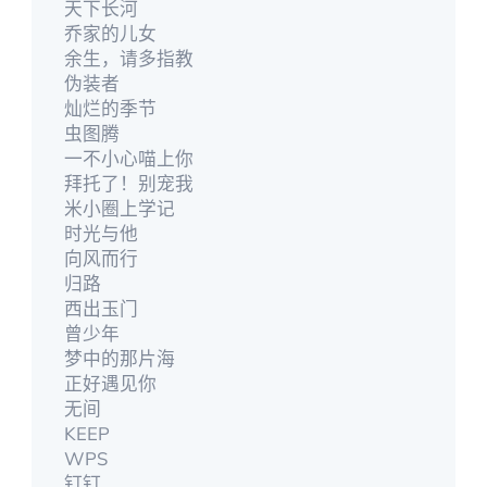
天下长河
乔家的儿女
余生，请多指教
伪装者
灿烂的季节
虫图腾
一不小心喵上你
拜托了！别宠我
米小圈上学记
时光与他
向风而行
归路
西出玉门
曾少年
梦中的那片海
正好遇见你
无间
KEEP
WPS
钉钉