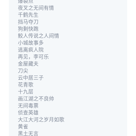
爆裂点
夜叉之无间有情
千鹤先生
挡马夺刀
狗剩快跑
鲛人传说之人间情
小城故事多
逃离疯人院
再见，李可乐
金屋藏夫
刀尖
云中居三子
花青歌
十九层
画江湖之不良帅
无间毒票
侦查英雄
大江大河之岁月如歌
黄雀
黑土无言