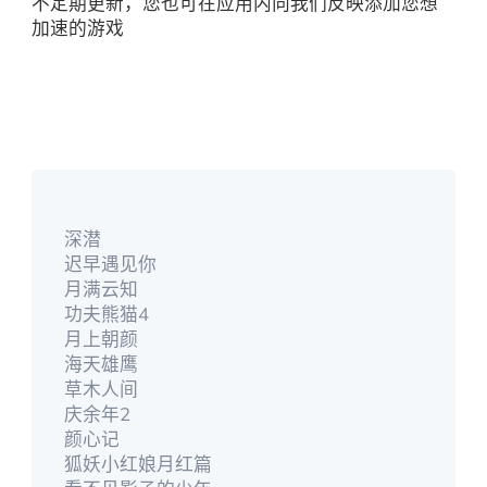
不定期更新，您也可在应用内向我们反映添加您想
加速的游戏
深潜
迟早遇见你
月满云知
功夫熊猫4
月上朝颜
海天雄鹰
草木人间
庆余年2
颜心记
狐妖小红娘月红篇