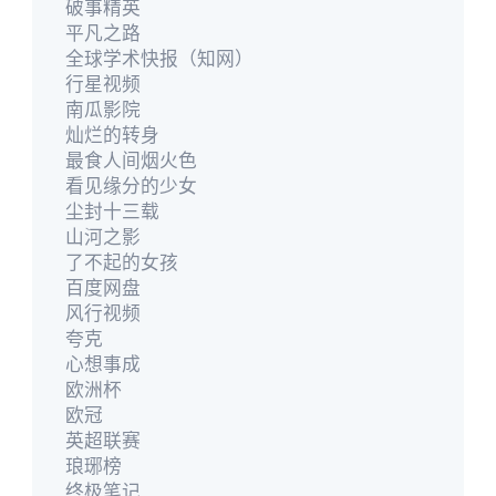
破事精英
平凡之路
全球学术快报（知网）
行星视频
南瓜影院
灿烂的转身
最食人间烟火色
看见缘分的少女
尘封十三载
山河之影
了不起的女孩
百度网盘
风行视频
夸克
心想事成
欧洲杯
欧冠
英超联赛
琅琊榜
终极笔记