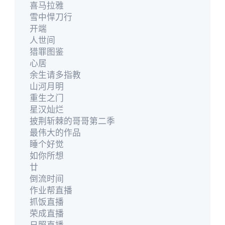
喜马拉雅
雪中悍刀行
开端
人世间
猎罪图鉴
心居
余生请多指教
山河月明
重生之门
星汉灿烂
披荆斩棘的哥哥第二季
最伟大的作品
睡个好觉
如你所想
廿
倒流时间
作业帮直播
抓饭直播
荣成直播
日照直播