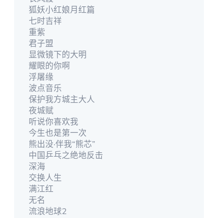
狐妖小红娘月红篇
七时吉祥
重紫
君子盟
显微镜下的大明
耀眼的你啊
浮屠缘
波点音乐
保护我方城主大人
夜城赋
听说你喜欢我
今生也是第一次
熊出没·伴我“熊芯”
中国乒乓之绝地反击
深海
交换人生
满江红
无名
流浪地球2