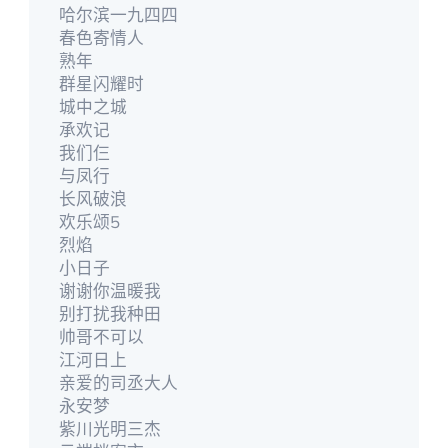
哈尔滨一九四四
春色寄情人
熟年
群星闪耀时
城中之城
承欢记
我们仨
与凤行
长风破浪
欢乐颂5
烈焰
小日子
谢谢你温暖我
别打扰我种田
帅哥不可以
江河日上
亲爱的司丞大人
永安梦
紫川光明三杰