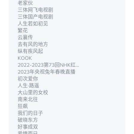
老家伙
三体网飞电视剧
三体国产电视剧
人生若如初见
繁花
云襄传
去有风的地方
纵有疾风起
KOOK
2022-2023第73回NHK红白歌合戰
2023年央视兔年春晚直播
初次爱你
人生·路遥
大山里的女校
南来北往
狂飙
我们的日子
破晓东方
好事成双
爱情而已