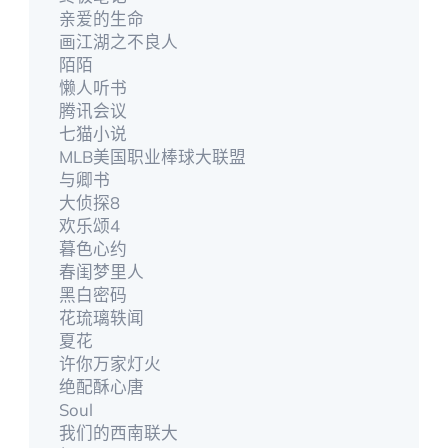
亲爱的生命
画江湖之不良人
陌陌
懒人听书
腾讯会议
七猫小说
MLB美国职业棒球大联盟
与卿书
大侦探8
欢乐颂4
暮色心约
春闺梦里人
黑白密码
花琉璃轶闻
夏花
许你万家灯火
绝配酥心唐
Soul
我们的西南联大