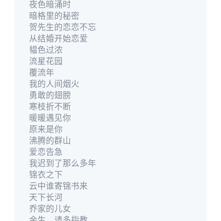
夜色暗涌时
暗格里的秘密
贺先生的恋恋不忘
从结婚开始恋爱
韫色过浓
流星花园
覆流年
我的人间烟火
勇敢的翅膀
寒枝折不断
暖暖遇见你
原来是你
沸腾的群山
爱恋告急
我迟到了那么多年
锦衣之下
云中谁寄锦书来
天下长河
乔家的儿女
余生，请多指教