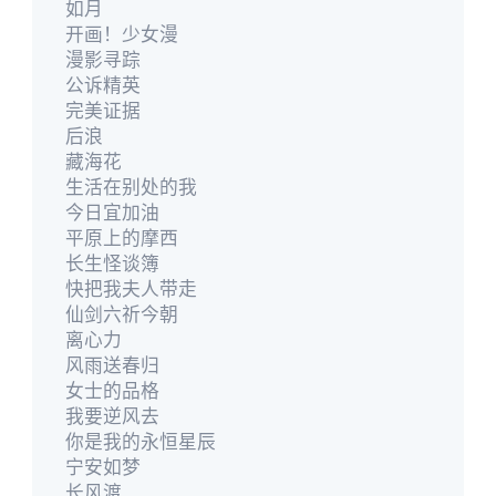
如月
开画！少女漫
漫影寻踪
公诉精英
完美证据
后浪
藏海花
生活在别处的我
今日宜加油
平原上的摩西
长生怪谈簿
快把我夫人带走
仙剑六祈今朝
离心力
风雨送春归
女士的品格
我要逆风去
你是我的永恒星辰
宁安如梦
长风渡