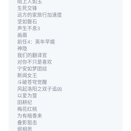
陌上人如玉
生死交锋
远方的家旅行加速度
坚如磐石
声生不息3
画眉
前任4：英年早婚
神隐
我们的翻译官
对你不只是喜欢
宁安如梦团综
新闻女王
斗破苍穹觉醒
风起洛阳之双子追凶
以爱为营
田耕纪
梅花红桃
为有暗香来
叠影狙击
烬相思