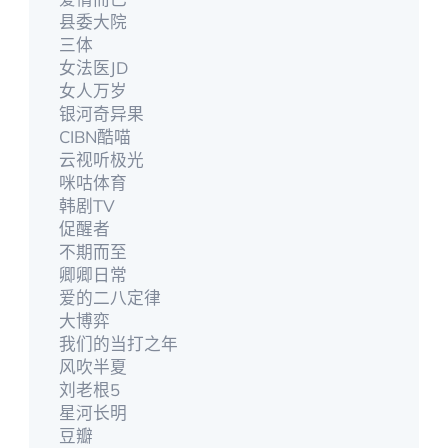
县委大院
三体
女法医JD
女人万岁
银河奇异果
CIBN酷喵
云视听极光
咪咕体育
韩剧TV
促醒者
不期而至
卿卿日常
爱的二八定律
大博弈
我们的当打之年
风吹半夏
刘老根5
星河长明
豆瓣