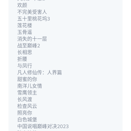
欢颜
不完美受害人
五十里桃花坞3
莲花楼
玉骨遥
消失的十一层
战至巅峰2
长相思
折腰
与凤行
凡人修仙传：人界篇
甜蜜的你
南洋儿女情
雪鹰领主
长风渡
检查风云
照亮你
白色城堡
中国说唱巅峰对决2023