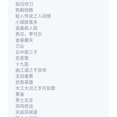
挡马夺刀
狗剩快跑
鲛人传说之人间情
小城故事多
逃离疯人院
再见，李可乐
金屋藏夫
刀尖
云中居三子
花青歌
十九层
画江湖之不良帅
无间毒票
侦查英雄
大江大河之岁月如歌
黄雀
黑土无言
凤鸣怪谈
天启异闻录