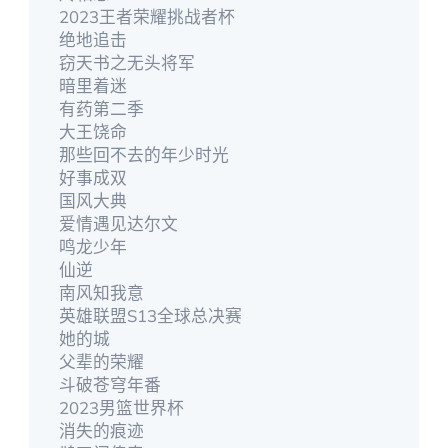
2023王者荣耀挑战者杯
绝地追击
窃天书之无头将军
暗里着迷
有药第二季
大王饶命
那些回不去的年少时光
好事成双
国风大典
爱情遇见达尔文
鸣龙少年
仙逆
南风知我意
英雄联盟S13全球总决赛
她的城
父辈的荣耀
斗破苍穹年番
2023男篮世界杯
消失的痕迹