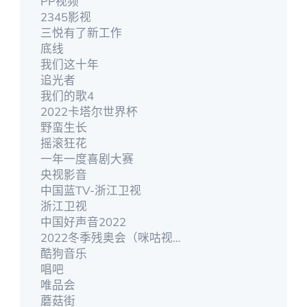
PP视频
2345影视
三悦有了新工作
底线
我们这十年
追光者
我们的歌4
2022卡塔尔世界杯
野蛮生长
摇滚狂花
一年一度喜剧大赛
央视影音
中国蓝TV-浙江卫视
浙江卫视
中国好声音2022
2022冬季残奥会（咪咕视频）
酷狗音乐
唱吧
唯品会
蘑菇街