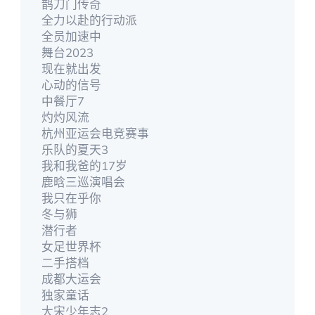
鹊刀门传奇
全力以赴的行动派
全员加速中
舞台2023
现在就出发
心动的信号
中餐厅7
灼灼风流
杭州亚运会电竞赛事
乐队的夏天3
我和我爸的17岁
鹿晗三巡演唱会
我只在乎你
冬与狮
潜行者
女足世界杯
二手搭档
成都大运会
独家童话
大宋少年志2