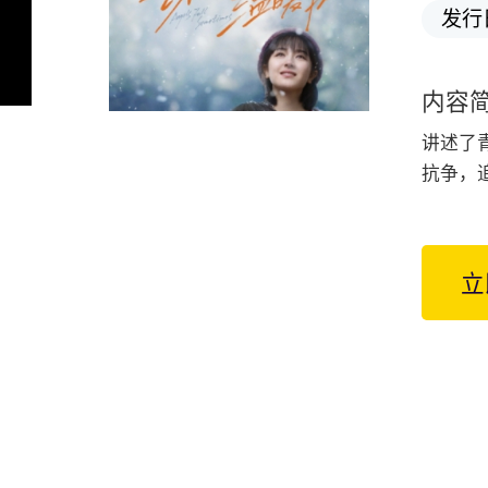
发行
内容
讲述了
抗争，
立