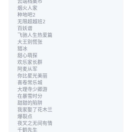
云端档案市
烟火人家
种地吧2
无限超越班2
百妖谱
飞驰人生热爱篇
大王别慌张
猎冰
甜心萌探
欢乐家长群
阿麦从军
你比星光美丽
喜卷常乐城
大理寺少卿游
在暴雪时分
甜甜的陷阱
我家娶了花木兰
爆裂点
夜叉之无间有情
千鹤先生