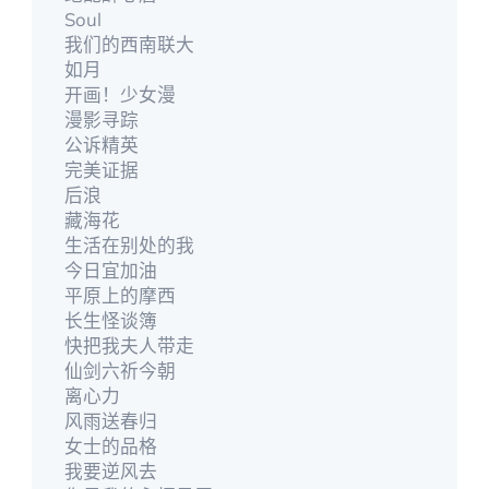
Soul
我们的西南联大
如月
开画！少女漫
漫影寻踪
公诉精英
完美证据
后浪
藏海花
生活在别处的我
今日宜加油
平原上的摩西
长生怪谈簿
快把我夫人带走
仙剑六祈今朝
离心力
风雨送春归
女士的品格
我要逆风去