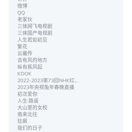
微博
QQ
老家伙
三体网飞电视剧
三体国产电视剧
人生若如初见
繁花
云襄传
去有风的地方
纵有疾风起
KOOK
2022-2023第73回NHK红白歌合戰
2023年央视兔年春晚直播
初次爱你
人生·路遥
大山里的女校
南来北往
狂飙
我们的日子