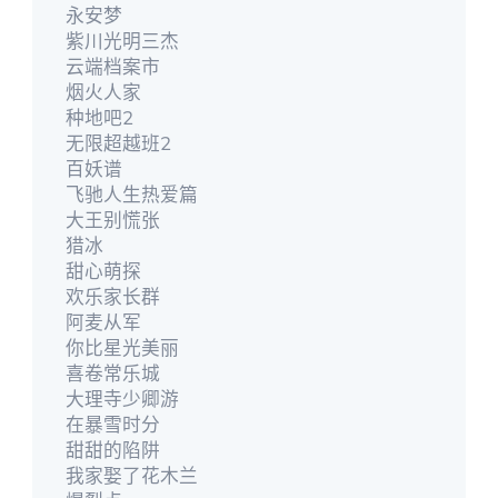
永安梦
紫川光明三杰
云端档案市
烟火人家
种地吧2
无限超越班2
百妖谱
飞驰人生热爱篇
大王别慌张
猎冰
甜心萌探
欢乐家长群
阿麦从军
你比星光美丽
喜卷常乐城
大理寺少卿游
在暴雪时分
甜甜的陷阱
我家娶了花木兰