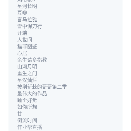
星河长明
豆瓣
喜马拉雅
雪中悍刀行
开端
人世间
猎罪图鉴
心居
余生请多指教
山河月明
重生之门
星汉灿烂
披荆斩棘的哥哥第二季
最伟大的作品
睡个好觉
如你所想
廿
倒流时间
作业帮直播