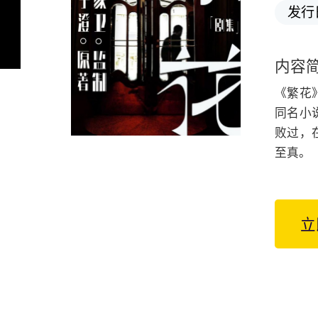
发行
内容
《繁花
同名小
败过，
至真。
立