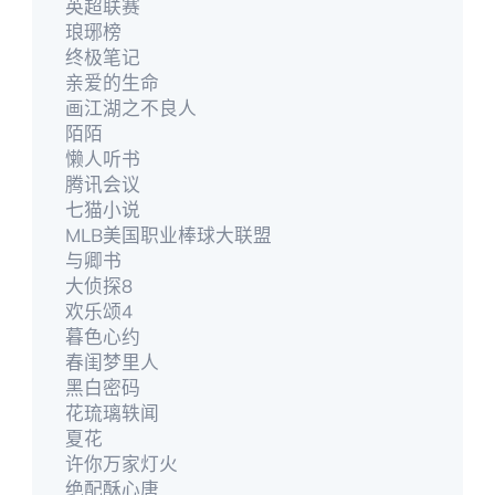
英超联赛
琅琊榜
终极笔记
亲爱的生命
画江湖之不良人
陌陌
懒人听书
腾讯会议
七猫小说
MLB美国职业棒球大联盟
与卿书
大侦探8
欢乐颂4
暮色心约
春闺梦里人
黑白密码
花琉璃轶闻
夏花
许你万家灯火
绝配酥心唐