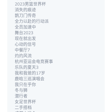
2023男篮世界杯
消失的痕迹
鹊刀门传奇
全力以赴的行动派
全员加速中
舞台2023
现在就出发
心动的信号
中餐厅7
灼灼风流
杭州亚运会电竞赛事
乐队的夏天3
我和我爸的17岁
鹿晗三巡演唱会
我只在乎你
冬与狮
潜行者
女足世界杯
二手搭档