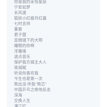
你是我的永恒星辰
宁安如梦
长风渡
狐妖小红娘月红篇
七时吉祥
重紫
君子盟
显微镜下的大明
耀眼的你啊
浮屠缘
波点音乐
保护我方城主大人
夜城赋
听说你喜欢我
今生也是第一次
熊出没·伴我“熊芯”
中国乒乓之绝地反击
深海
交换人生
满江红