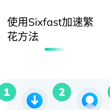
使用Sixfast加速
繁
花
方法
1
2