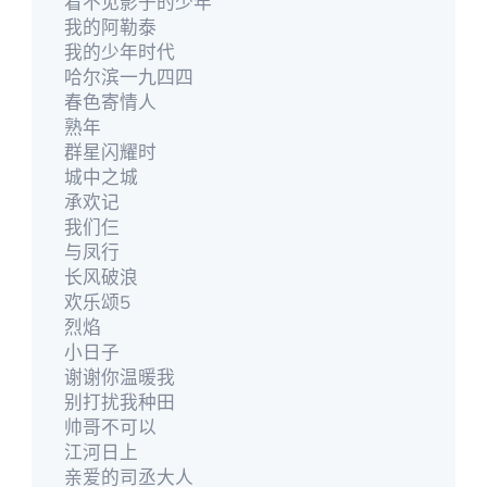
看不见影子的少年
我的阿勒泰
我的少年时代
哈尔滨一九四四
春色寄情人
熟年
群星闪耀时
城中之城
承欢记
我们仨
与凤行
长风破浪
欢乐颂5
烈焰
小日子
谢谢你温暖我
别打扰我种田
帅哥不可以
江河日上
亲爱的司丞大人