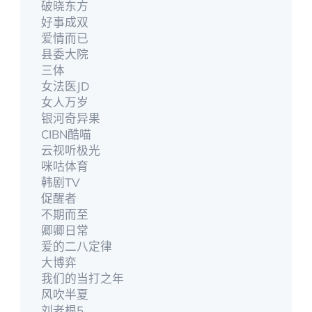
破晓东方
好事成双
爱情而已
县委大院
三体
女法医JD
女人万岁
银河奇异果
CIBN酷喵
云视听极光
咪咕体育
韩剧TV
促醒者
不期而至
卿卿日常
爱的二八定律
大博弈
我们的当打之年
风吹半夏
刘老根5