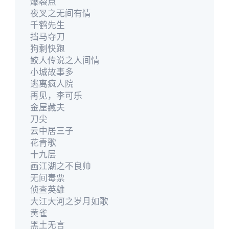
爆裂点
夜叉之无间有情
千鹤先生
挡马夺刀
狗剩快跑
鲛人传说之人间情
小城故事多
逃离疯人院
再见，李可乐
金屋藏夫
刀尖
云中居三子
花青歌
十九层
画江湖之不良帅
无间毒票
侦查英雄
大江大河之岁月如歌
黄雀
黑土无言