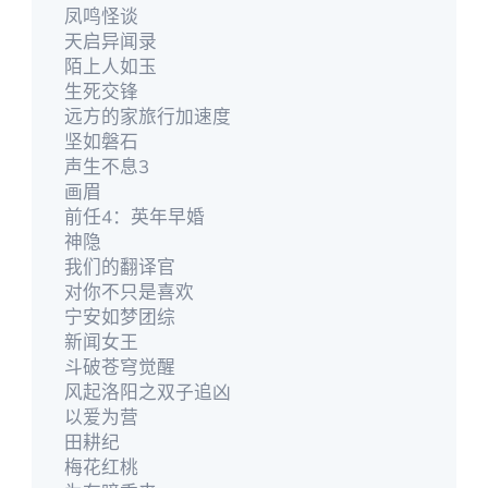
凤鸣怪谈
天启异闻录
陌上人如玉
生死交锋
远方的家旅行加速度
坚如磐石
声生不息3
画眉
前任4：英年早婚
神隐
我们的翻译官
对你不只是喜欢
宁安如梦团综
新闻女王
斗破苍穹觉醒
风起洛阳之双子追凶
以爱为营
田耕纪
梅花红桃