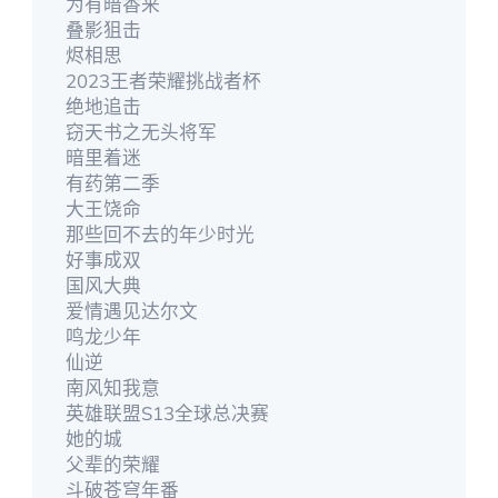
为有暗香来
叠影狙击
烬相思
2023王者荣耀挑战者杯
绝地追击
窃天书之无头将军
暗里着迷
有药第二季
大王饶命
那些回不去的年少时光
好事成双
国风大典
爱情遇见达尔文
鸣龙少年
仙逆
南风知我意
英雄联盟S13全球总决赛
她的城
父辈的荣耀
斗破苍穹年番