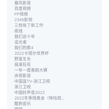
暴风影音
百度视频
PP视频
2345影视
三悦有了新工作
底线
我们这十年
追光者
我们的歌4
2022卡塔尔世界杯
野蛮生长
摇滚狂花
一年一度喜剧大赛
央视影音
中国蓝TV-浙江卫视
浙江卫视
中国好声音2022
2022冬季残奥会（咪咕视频）
酷狗音乐