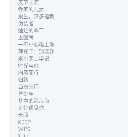
天下长河
乔家的儿女
余生，请多指教
伪装者
灿烂的季节
虫图腾
一不小心喵上你
拜托了！别宠我
米小圈上学记
时光与他
向风而行
归路
西出玉门
曾少年
梦中的那片海
正好遇见你
无间
KEEP
WPS
钉钉