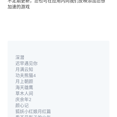
不定期更新，您也可在应用内向我们反映添加您想
加速的游戏
深潜
迟早遇见你
月满云知
功夫熊猫4
月上朝颜
海天雄鹰
草木人间
庆余年2
颜心记
狐妖小红娘月红篇