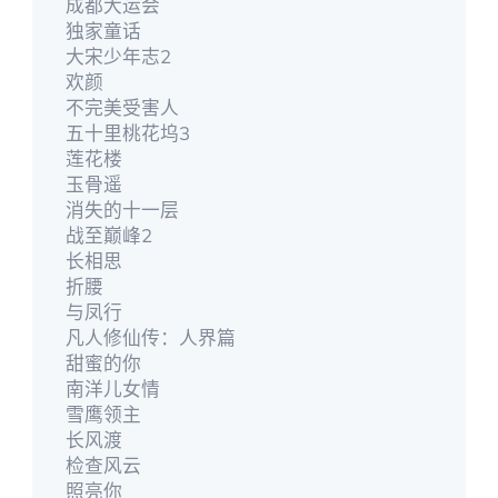
成都大运会
独家童话
大宋少年志2
欢颜
不完美受害人
五十里桃花坞3
莲花楼
玉骨遥
消失的十一层
战至巅峰2
长相思
折腰
与凤行
凡人修仙传：人界篇
甜蜜的你
南洋儿女情
雪鹰领主
长风渡
检查风云
照亮你