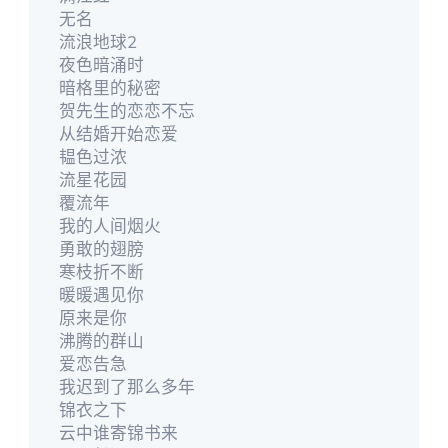
无名
流浪地球2
夜色暗涌时
暗格里的秘密
贺先生的恋恋不忘
从结婚开始恋爱
韫色过浓
流星花园
覆流年
我的人间烟火
勇敢的翅膀
寒枝折不断
暖暖遇见你
原来是你
沸腾的群山
爱恋告急
我迟到了那么多年
锦衣之下
云中谁寄锦书来