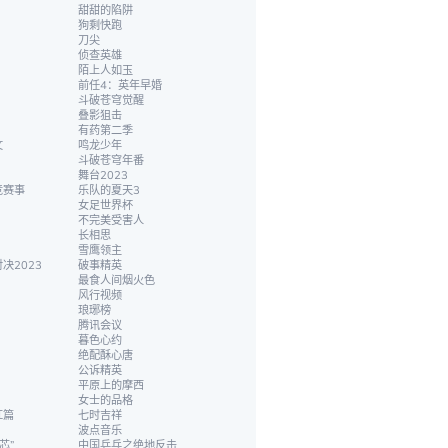
甜甜的陷阱
狗剩快跑
刀尖
侦查英雄
陌上人如玉
前任4：英年早婚
斗破苍穹觉醒
叠影狙击
有药第二季
文
鸣龙少年
斗破苍穹年番
舞台2023
竞赛事
乐队的夏天3
女足世界杯
不完美受害人
长相思
雪鹰领主
决2023
破事精英
最食人间烟火色
风行视频
琅琊榜
腾讯会议
暮色心约
绝配酥心唐
公诉精英
平原上的摩西
女士的品格
红篇
七时吉祥
波点音乐
芯”
中国乒乓之绝地反击