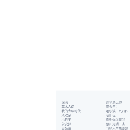
深潜
迟早遇见你
草木人间
庆余年2
我的少年时代
哈尔滨一九四四
承欢记
我们仨
小日子
谢谢你温暖我
永安梦
紫川光明三杰
百妖谱
飞驰人生热爱篇