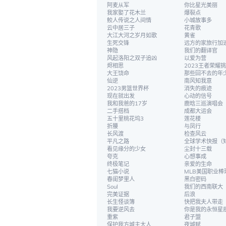
阿麦从军
你比星光美丽
我家娶了花木兰
爆裂点
鲛人传说之人间情
小城故事多
云中居三子
花青歌
大江大河之岁月如歌
黄雀
生死交锋
远方的家旅行加
神隐
我们的翻译官
风起洛阳之双子追凶
以爱为营
烬相思
2023王者荣耀
大王饶命
那些回不去的年
仙逆
南风知我意
2023男篮世界杯
消失的痕迹
现在就出发
心动的信号
我和我爸的17岁
鹿晗三巡演唱会
二手搭档
成都大运会
五十里桃花坞3
莲花楼
折腰
与凤行
长风渡
检查风云
平凡之路
全球学术快报（
看见缘分的少女
尘封十三载
夸克
心想事成
终极笔记
亲爱的生命
七猫小说
MLB美国职业棒
春闺梦里人
黑白密码
Soul
我们的西南联大
完美证据
后浪
长生怪谈簿
快把我夫人带走
我要逆风去
你是我的永恒星
重紫
君子盟
保护我方城主大人
夜城赋