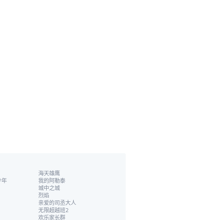
海天雄鹰
少年
我的阿勒泰
城中之城
烈焰
亲爱的司丞大人
无限超越班2
欢乐家长群