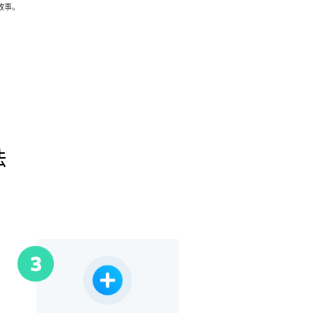
故事。
法
3