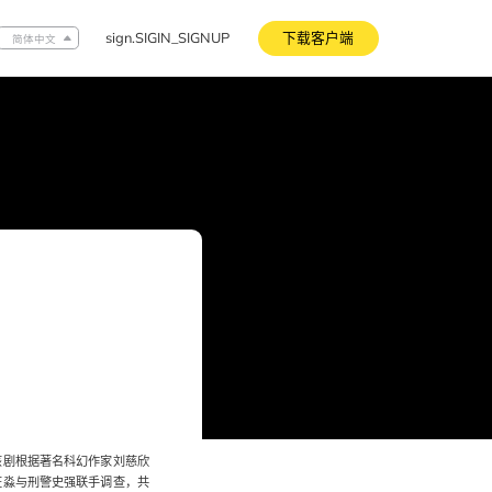
sign.SIGIN_SIGNUP
下载客户端
简体中文
该剧根据著名科幻作家刘慈欣
汪淼与刑警史强联手调查，共