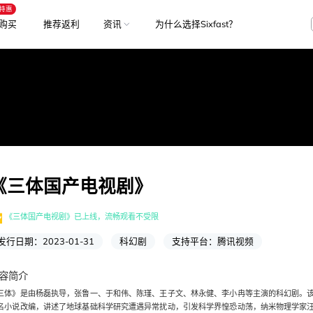
特惠
购买
推荐返利
资讯
为什么选择Sixfast？
《
三体国产电视剧
》
《
三体国产电视剧
》已上线，流畅观看不受限
发行日期：
2023-01-31
科幻剧
支持平台：
腾讯视频
容简介
三体》是由杨磊执导，张鲁一、于和伟、陈瑾、王子文、林永健、李小冉等主演的科幻剧。
名小说改编，讲述了地球基础科学研究遭遇异常扰动，引发科学界惶恐动荡，纳米物理学家