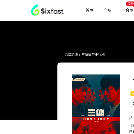
限时
首页
产品
会员
影音加速
>
三体国产电视剧
内
《
同