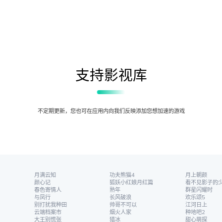
支持影视库
不定期更新，您也可在应用内向我们反映添加您想加速的游戏
月满云知
功夫熊猫4
月上朝颜
颜心记
狐妖小红娘月红篇
看不见影子的
春色寄情人
熟年
群星闪耀时
与凤行
长风破浪
欢乐颂5
别打扰我种田
帅哥不可以
江河日上
云端档案市
烟火人家
种地吧2
大王别慌张
猎冰
甜心萌探