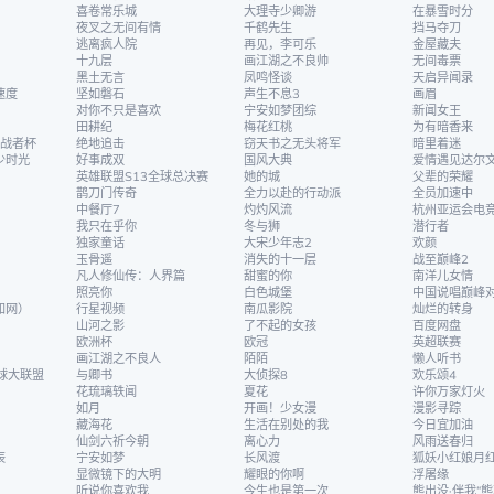
喜卷常乐城
大理寺少卿游
在暴雪时分
夜叉之无间有情
千鹤先生
挡马夺刀
逃离疯人院
再见，李可乐
金屋藏夫
十九层
画江湖之不良帅
无间毒票
黑土无言
凤鸣怪谈
天启异闻录
速度
坚如磐石
声生不息3
画眉
对你不只是喜欢
宁安如梦团综
新闻女王
田耕纪
梅花红桃
为有暗香来
挑战者杯
绝地追击
窃天书之无头将军
暗里着迷
少时光
好事成双
国风大典
爱情遇见达尔
英雄联盟S13全球总决赛
她的城
父辈的荣耀
鹊刀门传奇
全力以赴的行动派
全员加速中
中餐厅7
灼灼风流
杭州亚运会电
我只在乎你
冬与狮
潜行者
独家童话
大宋少年志2
欢颜
玉骨遥
消失的十一层
战至巅峰2
凡人修仙传：人界篇
甜蜜的你
南洋儿女情
照亮你
白色城堡
中国说唱巅峰对
知网）
行星视频
南瓜影院
灿烂的转身
山河之影
了不起的女孩
百度网盘
欧洲杯
欧冠
英超联赛
画江湖之不良人
陌陌
懒人听书
球大联盟
与卿书
大侦探8
欢乐颂4
花琉璃轶闻
夏花
许你万家灯火
如月
开画！少女漫
漫影寻踪
藏海花
生活在别处的我
今日宜加油
仙剑六祈今朝
离心力
风雨送春归
辰
宁安如梦
长风渡
狐妖小红娘月
显微镜下的大明
耀眼的你啊
浮屠缘
听说你喜欢我
今生也是第一次
熊出没·伴我“熊