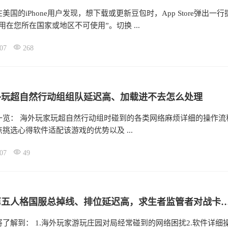
美国的iPhone用户发现，想下载或更新豆包时，App Store弹出一行
用在您所在国家或地区不可使用”。切换 ...
07
268
外玩超自然行动组组队延迟高、加载进不去怎么处理
一览： 海外玩家玩超自然行动组时碰到的各类网络麻烦详细的操作流
挑选心得软件适配该游戏的优势以及 ...
07
49
国外玩第五人格国服总掉线、排位延迟高，求生者监管者对
了解到： 1.海外玩家游玩庄园对局经常碰到的网络困扰2.软件详细