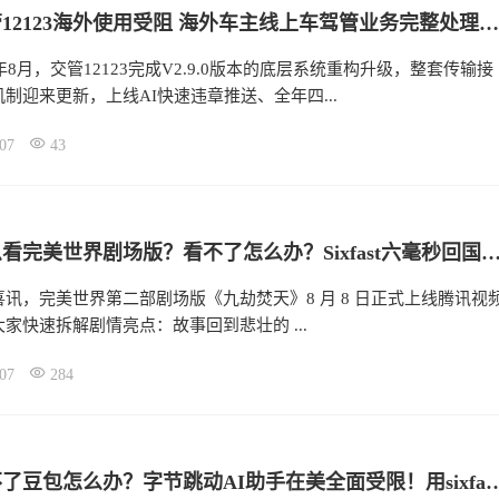
新版交管12123海外使用受阻 海外车主线上车驾管业务完整处理指南
6年8月，交管12123完成V2.9.0版本的底层系统重构升级，整套传输接
制迎来更新，上线AI快速违章推送、全年四...
07
43
海外怎么看完美世界剧场版？看不了怎么办？Sixfast六毫秒回国加速器一
讯，完美世界第二部剧场版《九劫焚天》8 月 8 日正式上线腾讯视
家快速拆解剧情亮点：故事回到悲壮的 ...
07
284
海外用不了豆包怎么办？字节跳动AI助手在美全面受限！用