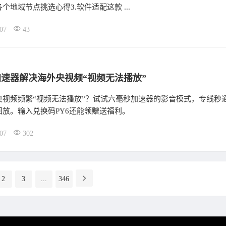
个地域节点挑选心得3.软件适配这款 ...
07
43
速器解决海外央视频“视频无法播放”
央视频频繁“视频无法播放”？试试六毫秒加速器的影音模式，专线秒
回放。输入兑换码PY6还能领赠送福利。
07
302
2
3
...
346