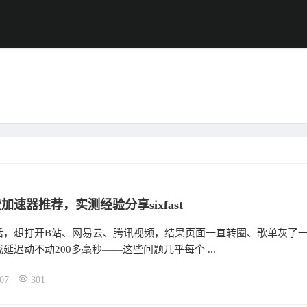
加速器推荐，实测经验分享sixfast
活，想打开B站、网易云、腾讯视频，结果页面一直转圈、歌单灰了
延迟动不动200多毫秒——这些问题几乎每个 ...
07
301