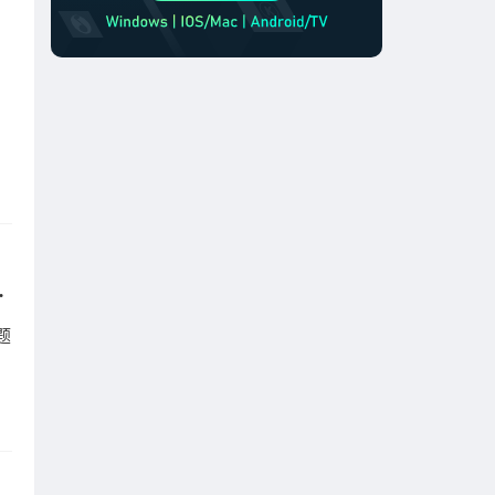
到
？解决教程奉上
题