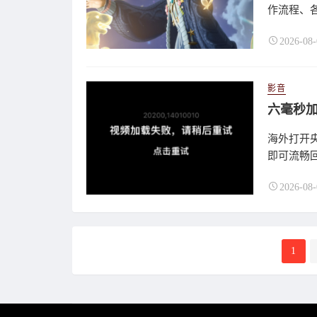
作流程、各
2026-08-
影音
六毫秒加
海外打开
即可流畅
2026-08-
分
1
页
导
航