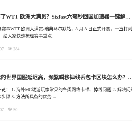
海外看不了WTT 欧洲大满贯？Sixfast六毫秒回国加速器一键解决！
赛事WTT 欧洲大满贯‑瑞典马尔默站，8 月 8 日正式开赛，一直打
6 日！给大家快速梳理赛事重点：
07
284
国外玩我的世界国服延迟高，频繁瞬移掉线丢包卡区块怎么办
览： 1. 海外MC端游玩家常见的各类网络卡顿、掉线问题 2. 解决问
骤 3. 方法所具备的优势 ...
07
50