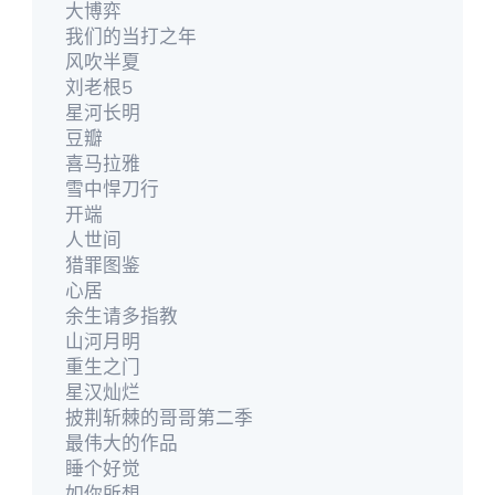
大博弈
我们的当打之年
风吹半夏
刘老根5
星河长明
豆瓣
喜马拉雅
雪中悍刀行
开端
人世间
猎罪图鉴
心居
余生请多指教
山河月明
重生之门
星汉灿烂
披荆斩棘的哥哥第二季
最伟大的作品
睡个好觉
如你所想