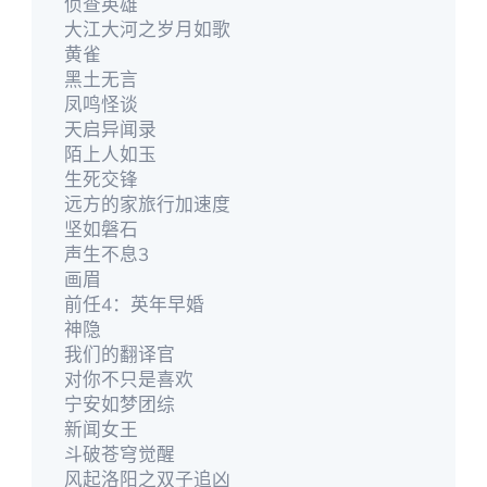
侦查英雄
大江大河之岁月如歌
黄雀
黑土无言
凤鸣怪谈
天启异闻录
陌上人如玉
生死交锋
远方的家旅行加速度
坚如磐石
声生不息3
画眉
前任4：英年早婚
神隐
我们的翻译官
对你不只是喜欢
宁安如梦团综
新闻女王
斗破苍穹觉醒
风起洛阳之双子追凶