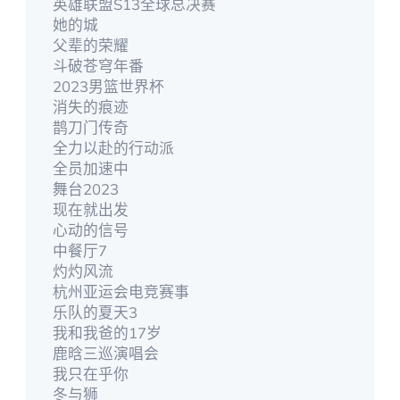
英雄联盟S13全球总决赛
她的城
父辈的荣耀
斗破苍穹年番
2023男篮世界杯
消失的痕迹
鹊刀门传奇
全力以赴的行动派
全员加速中
舞台2023
现在就出发
心动的信号
中餐厅7
灼灼风流
杭州亚运会电竞赛事
乐队的夏天3
我和我爸的17岁
鹿晗三巡演唱会
我只在乎你
冬与狮