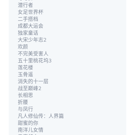
潜行者
女足世界杯
二手搭档
成都大运会
独家童话
大宋少年志2
欢颜
不完美受害人
五十里桃花坞3
莲花楼
玉骨遥
消失的十一层
战至巅峰2
长相思
折腰
与凤行
凡人修仙传：人界篇
甜蜜的你
南洋儿女情