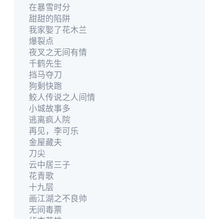
在暴雪时分
甜甜的陷阱
我家娶了花木兰
爆裂点
夜叉之无间有情
千鹤先生
挡马夺刀
狗剩快跑
鲛人传说之人间情
小城故事多
逃离疯人院
再见，李可乐
金屋藏夫
刀尖
云中居三子
花青歌
十九层
画江湖之不良帅
无间毒票