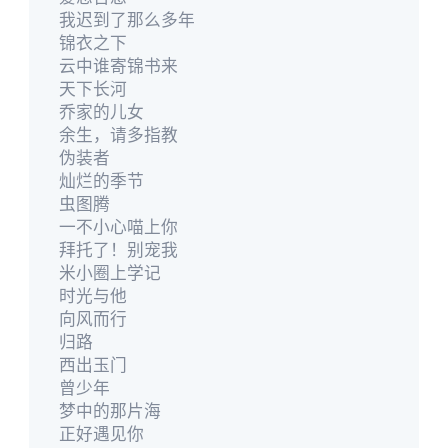
我迟到了那么多年
锦衣之下
云中谁寄锦书来
天下长河
乔家的儿女
余生，请多指教
伪装者
灿烂的季节
虫图腾
一不小心喵上你
拜托了！别宠我
米小圈上学记
时光与他
向风而行
归路
西出玉门
曾少年
梦中的那片海
正好遇见你