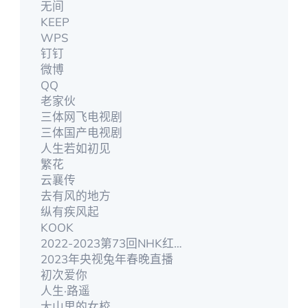
无间
KEEP
WPS
钉钉
微博
QQ
老家伙
三体网飞电视剧
三体国产电视剧
人生若如初见
繁花
云襄传
去有风的地方
纵有疾风起
KOOK
2022-2023第73回NHK红白歌合戰
2023年央视兔年春晚直播
初次爱你
人生·路遥
大山里的女校