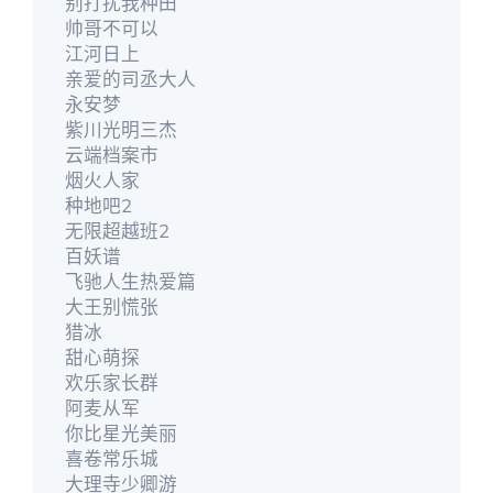
别打扰我种田
帅哥不可以
江河日上
亲爱的司丞大人
永安梦
紫川光明三杰
云端档案市
烟火人家
种地吧2
无限超越班2
百妖谱
飞驰人生热爱篇
大王别慌张
猎冰
甜心萌探
欢乐家长群
阿麦从军
你比星光美丽
喜卷常乐城
大理寺少卿游