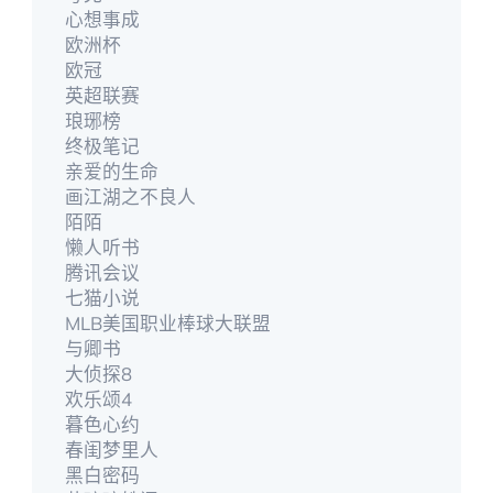
心想事成
欧洲杯
欧冠
英超联赛
琅琊榜
终极笔记
亲爱的生命
画江湖之不良人
陌陌
懒人听书
腾讯会议
七猫小说
MLB美国职业棒球大联盟
与卿书
大侦探8
欢乐颂4
暮色心约
春闺梦里人
黑白密码