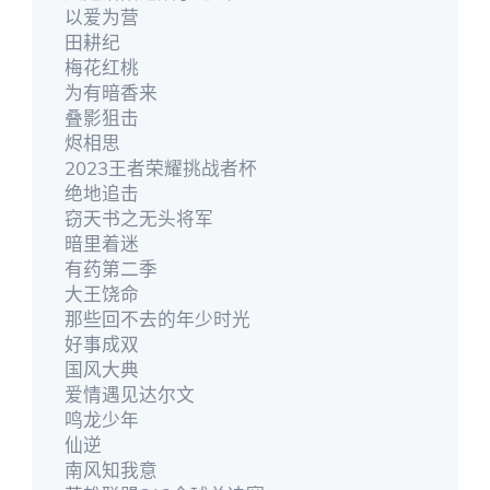
以爱为营
田耕纪
梅花红桃
为有暗香来
叠影狙击
烬相思
2023王者荣耀挑战者杯
绝地追击
窃天书之无头将军
暗里着迷
有药第二季
大王饶命
那些回不去的年少时光
好事成双
国风大典
爱情遇见达尔文
鸣龙少年
仙逆
南风知我意