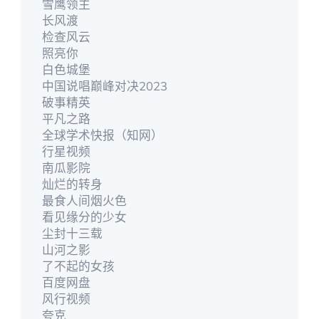
雪鹰领主
长风渡
检查风云
照亮你
白色城堡
中国说唱巅峰对决2023
破事精英
平凡之路
全球学术快报（知网）
行星视频
南瓜影院
灿烂的转身
最食人间烟火色
看见缘分的少女
尘封十三载
山河之影
了不起的女孩
百度网盘
风行视频
夸克