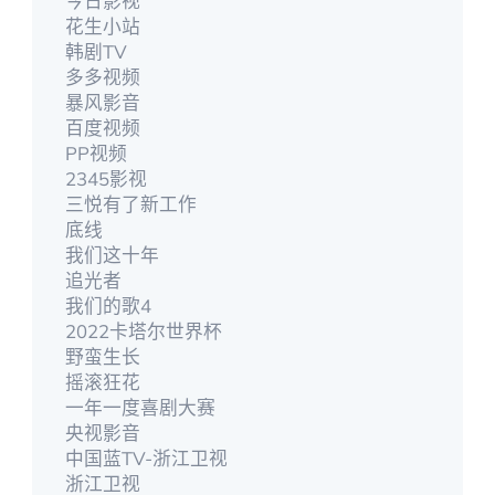
今日影视
花生小站
韩剧TV
多多视频
暴风影音
百度视频
PP视频
2345影视
三悦有了新工作
底线
我们这十年
追光者
我们的歌4
2022卡塔尔世界杯
野蛮生长
摇滚狂花
一年一度喜剧大赛
央视影音
中国蓝TV-浙江卫视
浙江卫视