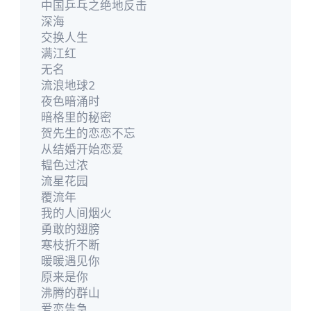
中国乒乓之绝地反击
深海
交换人生
满江红
无名
流浪地球2
夜色暗涌时
暗格里的秘密
贺先生的恋恋不忘
从结婚开始恋爱
韫色过浓
流星花园
覆流年
我的人间烟火
勇敢的翅膀
寒枝折不断
暖暖遇见你
原来是你
沸腾的群山
爱恋告急