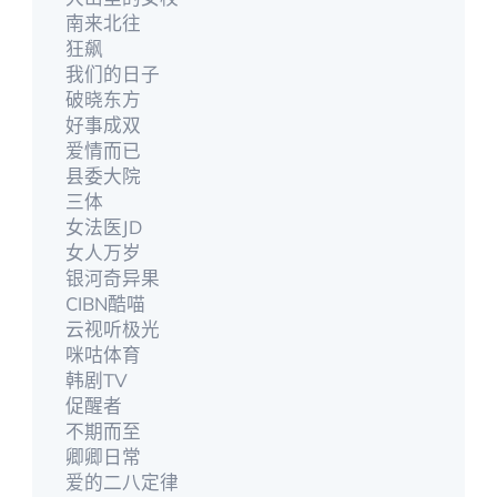
南来北往
狂飙
我们的日子
破晓东方
好事成双
爱情而已
县委大院
三体
女法医JD
女人万岁
银河奇异果
CIBN酷喵
云视听极光
咪咕体育
韩剧TV
促醒者
不期而至
卿卿日常
爱的二八定律