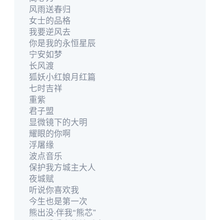
风雨送春归
女士的品格
我要逆风去
你是我的永恒星辰
宁安如梦
长风渡
狐妖小红娘月红篇
七时吉祥
重紫
君子盟
显微镜下的大明
耀眼的你啊
浮屠缘
波点音乐
保护我方城主大人
夜城赋
听说你喜欢我
今生也是第一次
熊出没·伴我“熊芯”