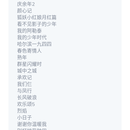
庆余年2
颜心记
狐妖小红娘月红篇
看不见影子的少年
我的阿勒泰
我的少年时代
哈尔滨一九四四
春色寄情人
熟年
群星闪耀时
城中之城
承欢记
我们仨
与凤行
长风破浪
欢乐颂5
烈焰
小日子
谢谢你温暖我