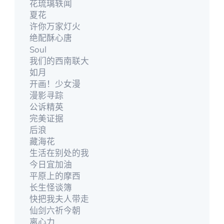
花琉璃轶闻
夏花
许你万家灯火
绝配酥心唐
Soul
我们的西南联大
如月
开画！少女漫
漫影寻踪
公诉精英
完美证据
后浪
藏海花
生活在别处的我
今日宜加油
平原上的摩西
长生怪谈簿
快把我夫人带走
仙剑六祈今朝
离心力