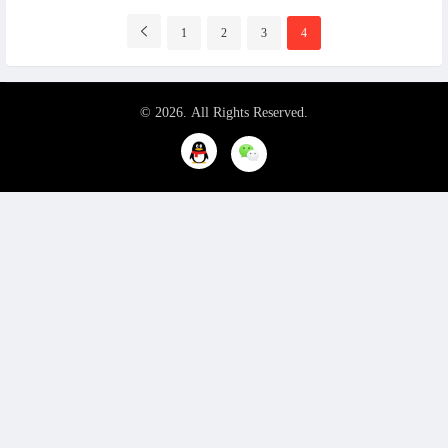
分
1
2
3
4
页
导
航
© 2026. All Rights Reserved.