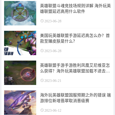
英雄联盟斗魂竞技场规则详解 海外玩英
雄联盟延迟高用什么软件
2023-06-28
美国玩英雄联盟手游延迟高怎么办？首
款至臻皮肤是什么？
2023-06-28
英雄联盟手游手游胜利凤凰艾尼维亚怎
么获得？海外玩英雄联盟加载不进去怎
么办！
2023-06-21
海外玩英雄联盟国服预期之外的错误 端
游排位新增翡翠取消晋级赛
2023-06-12