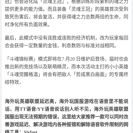
冠」也会进化成「灵魂王冠」，根据训练阶段累积的魂之力
提供更多的能力值。而且装备「灵魂王冠」的英雄首次受到
致死伤害后，将会复活，并获得魂之力总数两倍的生命，同
时净化所有负面效果。
最后，此模式中没有连胜或连败的经济机制，改为玩家每回
合会获得一定数量的金钱，利息数则与标准对战相同。
「斗魂锦标赛」模式即将在7 月20 日维护后登场，届时也会
推出新的竞技场以及联萌精灵，而本次活动主打的小小英雄
「斗魂觉醒格温」将会有把敌人「剪成黑白画面」的专属终
结特效，
海外玩英雄联盟延迟高，海外玩国服游戏在语音里不能说
话、用TT语音/YY语音说话别人听不见，海外玩英雄联盟
国服出现无法预期的错误，这里给大家推荐一款可以同时改
善游戏延迟、解决游戏内各种报错和解除语音软件限制的网
络工具：Sixfast