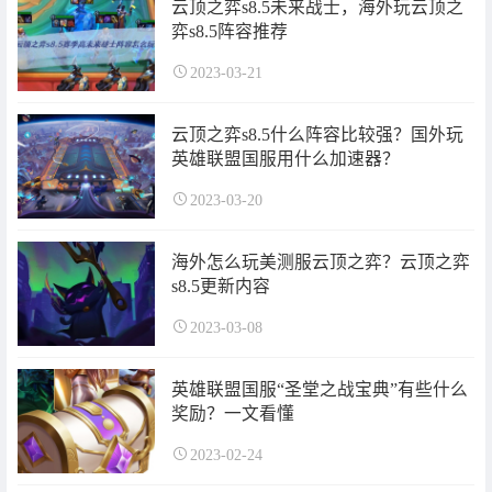
云顶之弈s8.5未来战士，海外玩云顶之
弈s8.5阵容推荐
2023-03-21
云顶之弈s8.5什么阵容比较强？国外玩
英雄联盟国服用什么加速器？
2023-03-20
海外怎么玩美测服云顶之弈？云顶之弈
s8.5更新内容
2023-03-08
英雄联盟国服“圣堂之战宝典”有些什么
奖励？一文看懂
2023-02-24