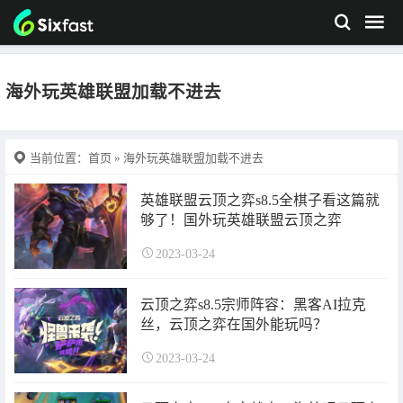
海外玩英雄联盟加载不进去
当前位置：
首页
» 海外玩英雄联盟加载不进去
英雄联盟云顶之弈s8.5全棋子看这篇就
够了！国外玩英雄联盟云顶之弈
2023-03-24
云顶之弈s8.5宗师阵容：黑客AI拉克
丝，云顶之弈在国外能玩吗？
2023-03-24