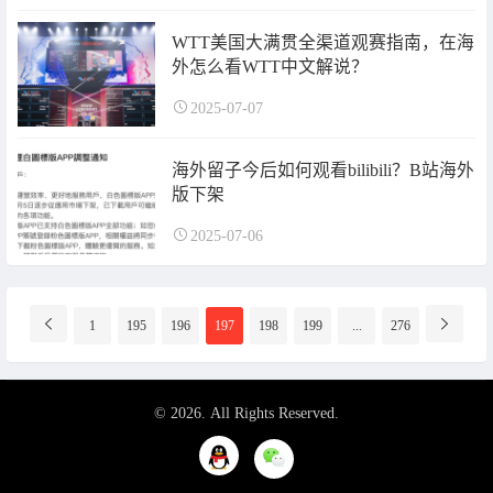
WTT美国大满贯全渠道观赛指南，在海
外怎么看WTT中文解说？​
2025-07-07
海外留子今后如何观看bilibili？B站海外
版下架
2025-07-06
分
1
195
196
197
198
199
...
276
页
导
航
© 2026. All Rights Reserved.