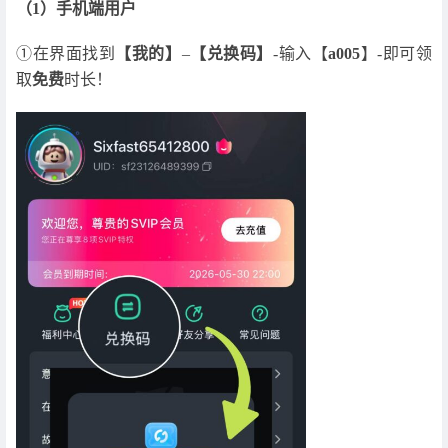
（1）手机端用户
①在界面找到
【我的】
–
【兑换码】
-输入【
a005
】-即可领
取
免费
时长！