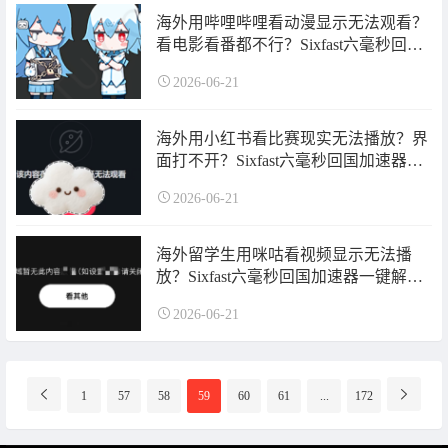
海外用哔哩哔哩看动漫显示无法观看？
看电影看番都不行？Sixfast六毫秒回国
加速器一键解决！
2026-06-21
海外用小红书看比赛现实无法播放？界
面打不开？Sixfast六毫秒回国加速器一
键解决！
2026-06-21
海外留学生用咪咕看视频显示无法播
放？Sixfast六毫秒回国加速器一键解
决！
2026-06-21
分
1
57
58
59
60
61
...
172
页
导