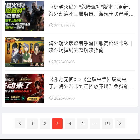
《穿越火线》“危险派对”版本已更新，
海外却连不上服务器、游玩卡顿严重影
响体验怎么处理？免费领取sixfast游戏
2026-08-06
加速器超长加速时长一键加速试试！
海外玩火影忍者手游国服高延迟卡顿｜
决斗场掉线完整解决指南
2026-08-06
《永劫无间》×《全职高手》联动来
了，海外却卡到连招放不出？免费领取
sixfast游戏加速器超长加速时长一键加
2026-08-06
速试试！
分
1
2
3
4
5
...
174
页
导