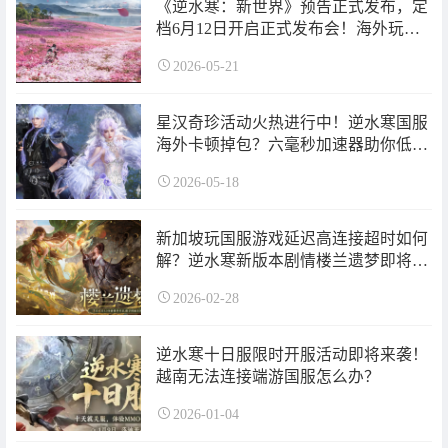
《逆水寒：新世界》预告正式发布，定
档6月12日开启正式发布会！海外玩家
怎么玩国服《逆水寒》？
2026-05-21
星汉奇珍活动火热进行中！逆水寒国服
海外卡顿掉包？六毫秒加速器助你低延
迟畅玩！
2026-05-18
新加坡玩国服游戏延迟高连接超时如何
解？逆水寒新版本剧情楼兰遗梦即将开
启！
2026-02-28
逆水寒十日服限时开服活动即将来袭！
越南无法连接端游国服怎么办？
2026-01-04