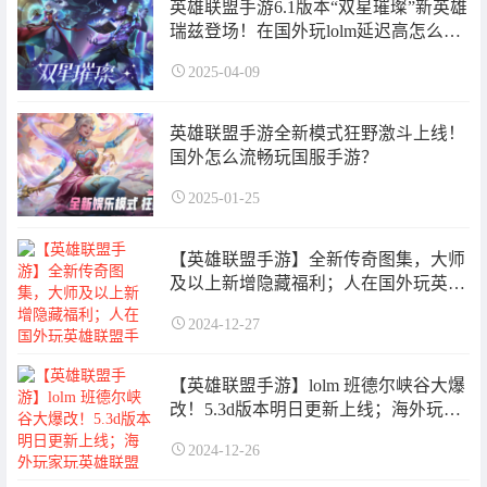
英雄联盟手游6.1版本“双星璀璨”新英雄
瑞兹登场！在国外玩lolm延迟高怎么解
决？
2025-04-09
英雄联盟手游全新模式狂野激斗上线！
国外怎么流畅玩国服手游？
2025-01-25
【英雄联盟手游】全新传奇图集，大师
及以上新增隐藏福利；人在国外玩英雄
联盟手游国服延迟高怎么办？
2024-12-27
【英雄联盟手游】lolm 班德尔峡谷大爆
改！5.3d版本明日更新上线；海外玩家
玩英雄联盟手游国服延迟高、卡顿怎么
2024-12-26
办？