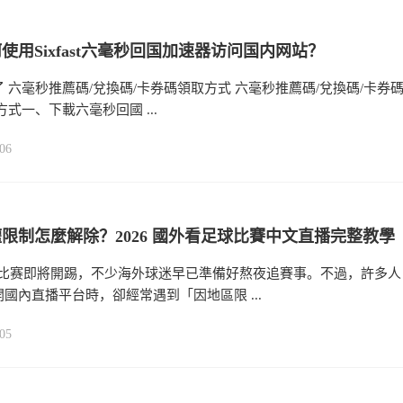
使用Sixfast六毫秒回国加速器访问国内网站？
 六毫秒推薦碼/兌換碼/卡券碼領取方式 六毫秒推薦碼/兌換碼/卡券碼
方式一、下載六毫秒回國 ...
06
限制怎麼解除？2026 國外看足球比賽中文直播完整教學
足球比赛即將開踢，不少海外球迷早已準備好熬夜追賽事。不過，許多人
國內直播平台時，卻經常遇到「因地區限 ...
05