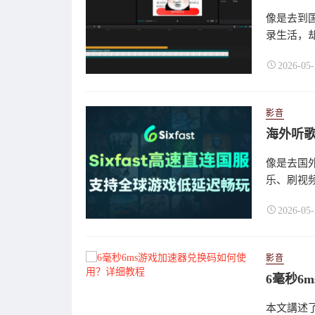
像是去到
录生活，却
2026-05-
影音
像是去国
乐、刷视频
2026-05-
影音
6毫秒6
本文講述了