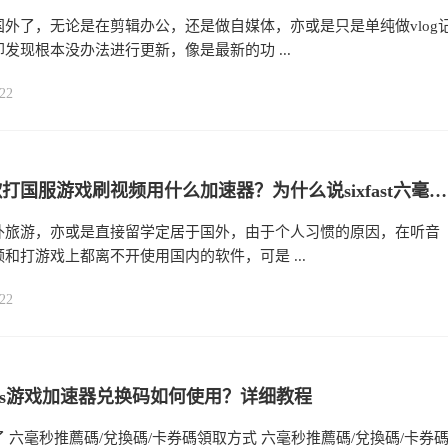
国外了，无论是在剪辑办公，还是做自媒体，亦或是只是单纯做vlog
发现根本没办法进行更新，像是最新的功 ...
22
海外听歌打国服游戏刷视频用什么加速器？为什么说sixfast六毫秒回国加速器可以一键解决所有问题？
外旅游，亦或是直接留学定居于国外，由于个人习惯的原因，在听音
和打游戏上都离不开使用国内的软件，可是 ...
22
ms游戏加速器兑换码如何使用？详细教程
 六毫秒推薦碼/兌換碼/卡券碼領取方式 六毫秒推薦碼/兌換碼/卡券