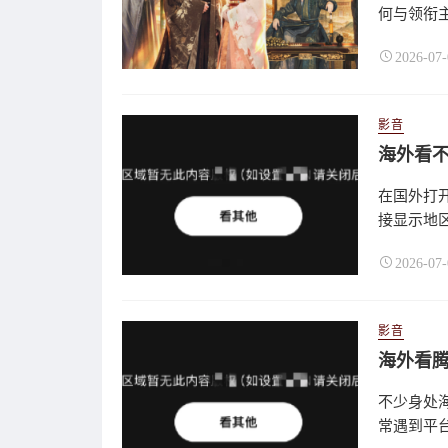
何与领衔主
2026-07-
影音
海外看
在国外打
接显示地区
2026-07-
影音
不少身处
常遇到平台