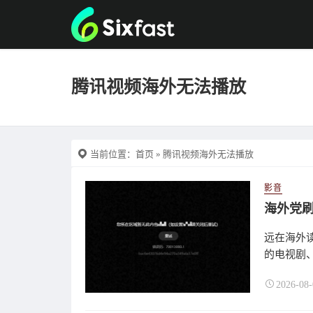
腾讯视频海外无法播放
当前位置：
首页
» 腾讯视频海外无法播放
影音
远在海外
的电视剧、
2026-08-