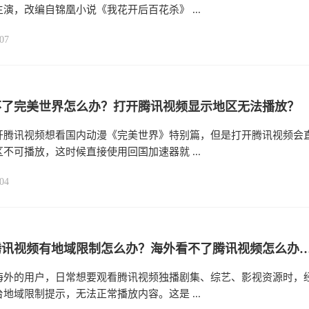
演，改编自锦凰小说《我花开后百花杀》 ...
07
不了完美世界怎么办？打开腾讯视频显示地区无法播放？
开腾讯视频想看国内动漫《完美世界》特别篇，但是打开腾讯视频会
不可播放，这时候直接使用回国加速器就 ...
04
海外看腾讯视频有地域限制怎么办？海外看不了腾讯视频怎么办？
海外的用户，日常想要观看腾讯视频独播剧集、综艺、影视资源时，
地域限制提示，无法正常播放内容。这是 ...