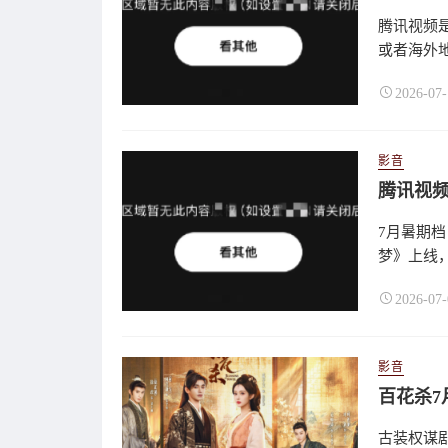
腾讯视频
或者海外地
2026-07-
影音
腾讯视
7月暑期
梦》上线
2026-07-
影音
古装权谋剧