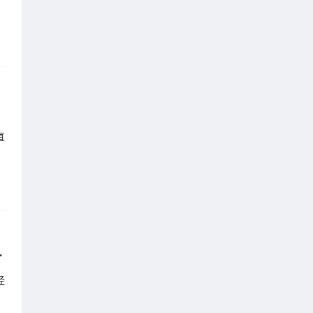
直
一键解决观看难题
经