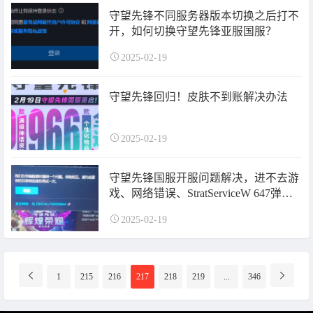
守望先锋不同服务器版本切换之后打不
开，如何切换守望先锋亚服国服？
2025-02-19
守望先锋回归！皮肤不到账解决办法
2025-02-19
守望先锋国服开服问题解决，进不去游
戏、网络错误、StratServiceW 647弹
窗、下载缓慢、皮肤领取未到账等问题
2025-02-19
分
1
215
216
217
218
219
...
346
页
导