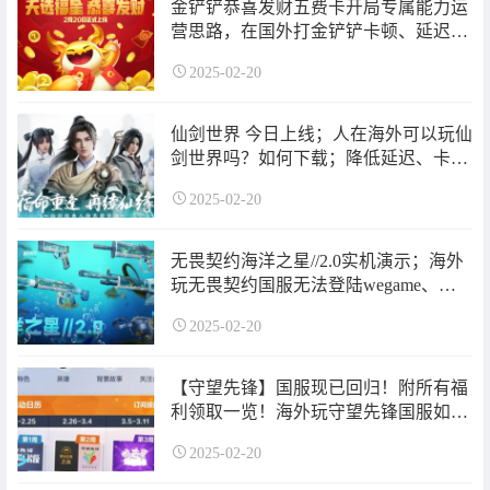
金铲铲恭喜发财五费卡开局专属能力运
营思路，在国外打金铲铲卡顿、延迟高
怎么办？
2025-02-20
仙剑世界 今日上线；人在海外可以玩仙
剑世界吗？如何下载；降低延迟、卡顿
方法？
2025-02-20
无畏契约海洋之星//2.0实机演示；海外
玩无畏契约国服无法登陆wegame、延
迟高怎么解决？
2025-02-20
【守望先锋】国服现已回归！附所有福
利领取一览！海外玩守望先锋国服如何
领取？
2025-02-20