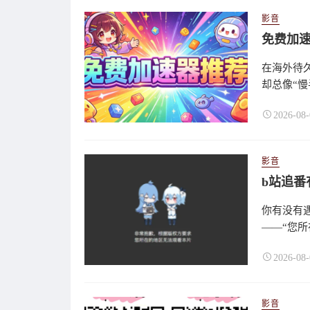
影音
免费加速
在海外待
却总像“慢
2026-08-
影音
b站追
你有没有
——“您所
2026-08-
影音