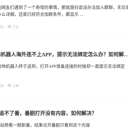
的网友们遇到了一个奇怪的事情，那就是抖音没办法加入群聊，无论
么详细，还是已经符合加群条件，都显示 ...
31
732
云鲸扫地机器人海外连不上APP，提示无法绑定怎么办？
扫地机器人终于送到，打开APP准备连接的时候却一直提示无法绑定
30
239
站追不了番，番剧打开没有内容，如何解决？
B站想看一眼新番，结果点开番剧只看到这个内容