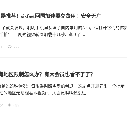
器推荐！sixfast回国加速器免费用！安全无广
久了就会发现，明明手机里装满了国内常用的App，但打开它们的体
半拍”——刷短视频转圈加载十几秒、想听首 ...
01
635
番有地区限制怎么办？有大会员也看不了了？
遇到过这种情况：每周准时蹲更新的番剧，这周点开却弹出一个提示
在的地区无法观看本视频”。大会员明明还没过 ...
01
485