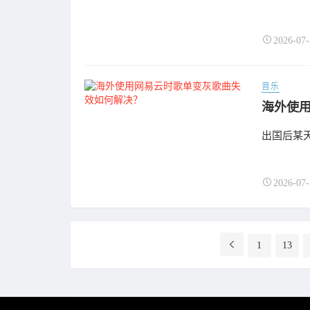
2026-07-
音乐
海外使
出国后某
2026-07-
分
1
13
页
导
航