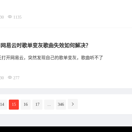
30
1135
用网易云时歌单变灰歌曲失效如何解决？
天打开网易云，突然发现自己的歌单变灰，歌曲听不了
30
277
14
15
16
17
...
346