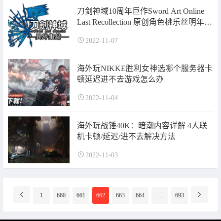
刀剑神域10周年巨作Sword Art Online
Last Recollection 原创角色桃乐丝明年登
场
2022-11-07
海外玩NIKKE胜利女神选哪个服务器卡
顿延迟进不去游戏怎么办
2022-11-04
海外玩战锤40K：暗潮内容详解 4人联
机卡顿/延迟/进不去解决方法
2022-11-03
分
1
660
661
662
663
664
...
693
页
导