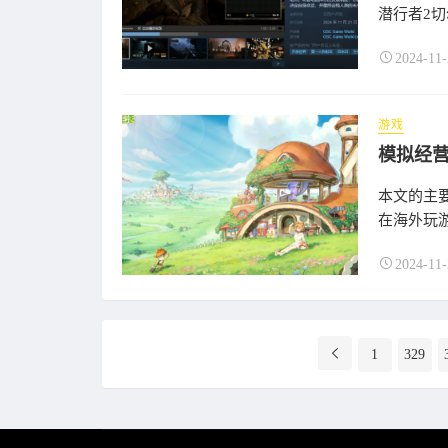
潜行者2切
2024-11-
游戏
模拟经
本文的主
在海外玩游
2024-11-
分
1
329
页
导
航