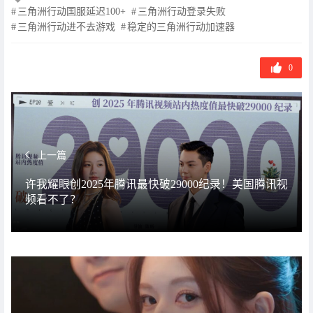
章
三角洲行动国服延迟100+
三角洲行动登录失败
标
三角洲行动进不去游戏
稳定的三角洲行动加速器
签
0
上一篇
许我耀眼创2025年腾讯最快破29000纪录！美国腾讯视
频看不了？