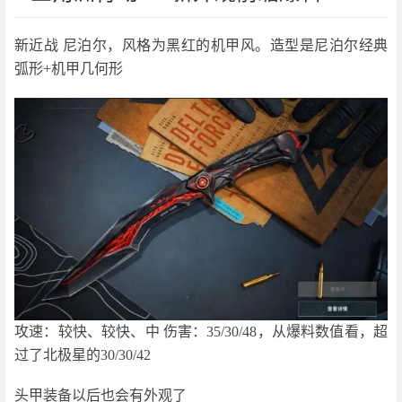
新近战 尼泊尔，风格为黑红的机甲风。造型是尼泊尔经典
弧形+机甲几何形
攻速：较快、较快、中 伤害：35/30/48，从爆料数值看，超
过了北极星的30/30/42
头甲装备以后也会有外观了