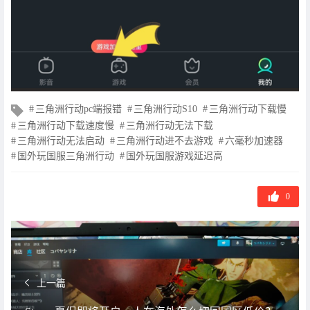
文
三角洲行动pc端报错
三角洲行动S10
三角洲行动下载慢
章
三角洲行动下载速度慢
三角洲行动无法下载
标
三角洲行动无法启动
三角洲行动进不去游戏
六毫秒加速器
签
国外玩国服三角洲行动
国外玩国服游戏延迟高
0
上一篇