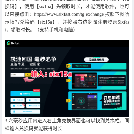
换码】，使用【six15a】先领取时长，才能使用软件，也可
以直接点击：
https://www.sixfast.com/tg-exchange
按照下图所
示填写兑换码【six15a】，并按照右边步骤注册登录Sixfas
t，领取时长。（支持手机和电脑）
3.六毫秒应用内进入右上角兑换界面也可以找到兑换栏，同
样输入兑换码就能获得时长