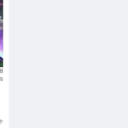
但
与
，
个