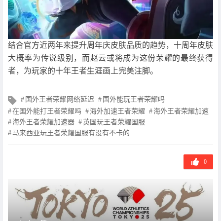
结合官方近两年来提升周年庆皮肤品质的趋势，十周年皮肤
大概率为传说级别，而赵云或将成为这份荣耀的最终获得
者，为玩家的十年王者生涯画上完美注脚。
文
国外王者荣耀网络延迟
国外能玩王者荣耀吗
章
在国外能打王者荣耀吗
海外加速王者荣耀
海外王者荣耀加速
标
海外王者荣耀加速器
英国玩王者荣耀国服
签
马来西亚玩王者荣耀国服有没有不卡的
0