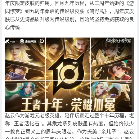
年庆限定皮肤的归属。回顾九年历程，从二周年甄姬的《游
园惊梦》到九周年桑启的传说级皮肤《鸣野蒿》，周年庆皮
肤已从史诗品质升级为传说级别，且始终坚持免费获取的良
心传统
赵云作为游戏元老级英雄，陪伴玩家走过整个十年历程，堪
称 “王者活化石”。其乘龙系列皮肤虽有热度，但始终缺少
一款真正意义上的周年庆限定。作为天美 “亲儿子”，赵云