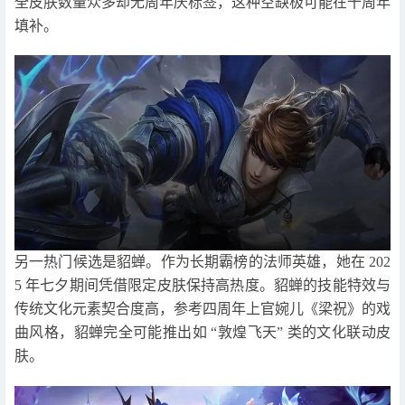
全皮肤数量众多却无周年庆标签，这种空缺极可能在十周年
填补。
另一热门候选是貂蝉。作为长期霸榜的法师英雄，她在 202
5 年七夕期间凭借限定皮肤保持高热度。貂蝉的技能特效与
传统文化元素契合度高，参考四周年上官婉儿《梁祝》的戏
曲风格，貂蝉完全可能推出如 “敦煌飞天” 类的文化联动皮
肤。