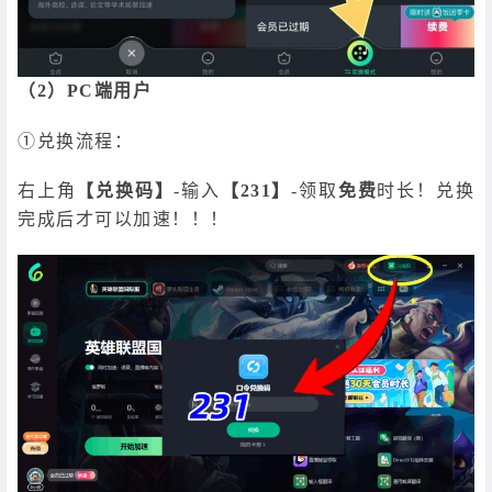
（2）PC端用户
①兑换流程：
右上角
【兑换码】
-输入
【231】
-领取
免费
时长！兑换
完成后才可以加速！！！