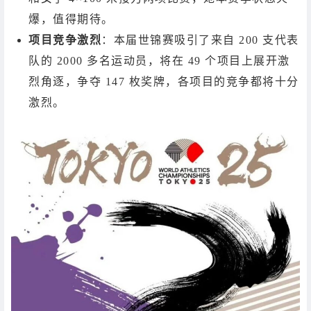
爆，值得期待。
项目竞争激烈
：本届世锦赛吸引了来自 200 支代表
队的 2000 多名运动员，将在 49 个项目上展开激
烈角逐，争夺 147 枚奖牌，各项目的竞争都将十分
激烈。