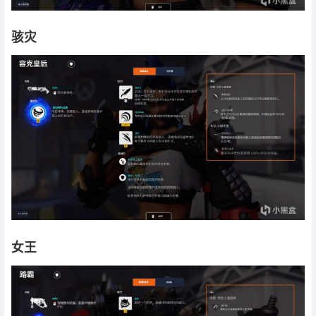
骇灾
女王