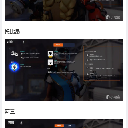
托比昂
阿三