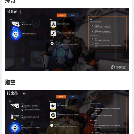
探奇
猎空