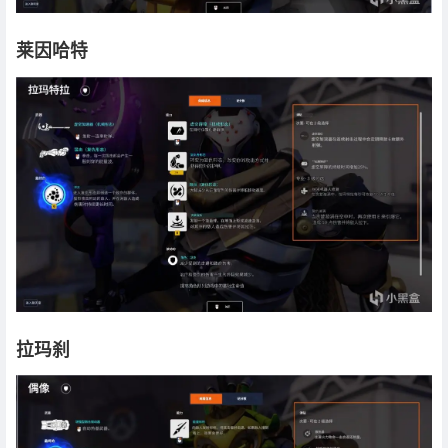
莱因哈特
拉玛刹