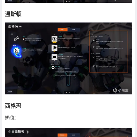
温斯顿
西格玛
奶位：