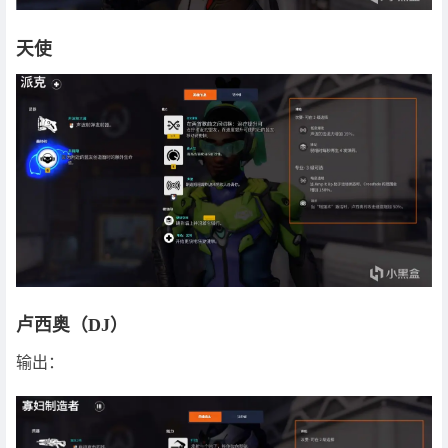
天使
卢西奥（DJ）
输出：