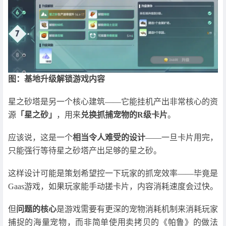
图：基地升级解锁游戏内容
星之砂塔是另一个核心建筑——它能挂机产出非常核心的资
源
「星之砂」
，用来
兑换抓捕宠物的R级卡片
。
应该说，这是一个
相当令人难受的设计
——一旦卡片用完，
只能强行等待星之砂塔产出足够的星之砂。
这样设计可能是策划希望控一下玩家的抓宠效率——毕竟是
Gaas游戏，如果玩家能手动搓卡片，内容消耗速度会过快。
但
问题的核心
是游戏需要有更深的宠物消耗机制来消耗玩家
捕捉的海量宠物，而非简单使用卖拷贝的《帕鲁》的做法