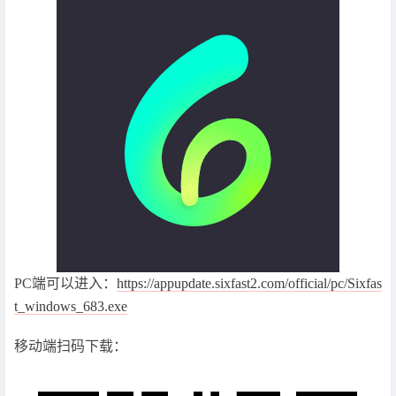
PC端可以进入：
https://appupdate.sixfast2.com/official/pc/Sixfas
t_windows_683.exe
移动端扫码下载：