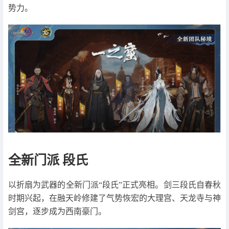
势力。
全新门派 段氏
以折扇为武器的全新门派“段氏”正式亮相。剑三段氏自春秋
时期兴起，在融天岭修建了气势恢宏的大理宫、天龙寺与神
剑宫，逐步成为西南豪门。