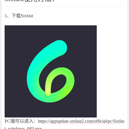
1、下载Sixfast
PC端可以进入：
https://appupdate.sixfast2.com/official/pc/Sixfas
t_windows_683.exe