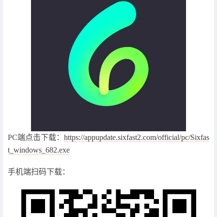
PC端点击下载：
https://appupdate.sixfast2.com/official/pc/Sixfas
t_windows_682.exe
手机端扫码下载：