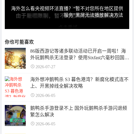
海外怎么看央视频环法直播？“暂不对您所在地区提供
服务”黑屏无法播放解决方法
你也可能喜欢
86版西游记等诸多联动活动已开启一周啦！海
外玩鹅鸭杀无法登录？使用Sixfast六毫秒回国加
速器一招告别高延迟，畅享丝滑游戏体验！
2026-07-27
海外想冲鹅鸭杀 S3 暮色港湾？新腐化模式连不
上、开黑掉线全解决攻略
2026-06-05
鹅鸭杀手游登录不上 国外玩鹅鸭杀手游闪退频
繁怎么解决
2026-06-05