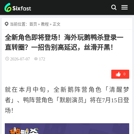
当前位置：
首页
»
教程
» 正文
全新角色即将登场！海外玩鹅鸭杀登录一
直转圈？一招告别高延迟，丝滑开黑！
2026-07-07
172
0
就在本月中旬，全新鹅阵营角色「清醒梦
者」、鸭阵营角色「默剧演员」将在7月15日登
场！