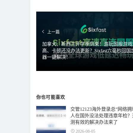
上一篇
加拿大、新西兰开学季到来！游玩国服游戏
高、卡顿还没办法更新？Sixfast六毫秒回国
器一键解决！
你也可能喜欢
交管12123海外登录总“网络拥
人在国外没法处理违章年检？
测有效的解决办法来了
2026-08-05