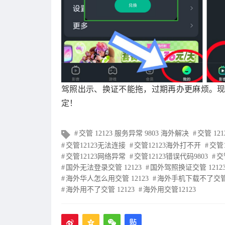
驾照出示、换证不能拖，过期再办更麻烦。现在
定！
文
交管 12123 服务异常 9803 海外解决
交管 12
章
交管12123无法连接
交管12123海外打不开
交管
标
交管12123网络异常
交管12123错误代码9803
交
签
国外无法登录交管 12123
国外驾照换证交管 1212
海外华人怎么用交管 12123
海外手机下载不了交管 1
海外用不了交管 12123
海外用交管12123