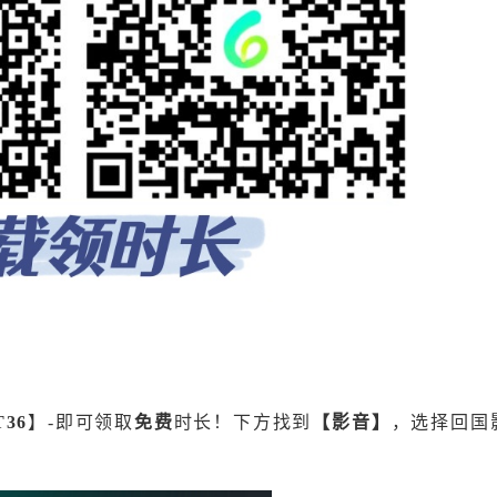
T36
】-即可领取
免费
时长！下方找到
【影音】
，选择回国