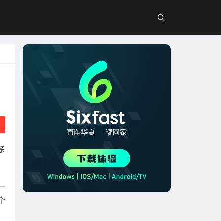
系
一
个