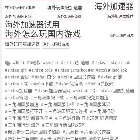
海外加速器
境外玩国服加速器
在国外玩国服游戏
海外加速器下载
海外加速器推荐
海外加速器免费
海外加速器试用
海外怎么玩国内游戏
海外玩国内网游
海外玩国服加速器
海外玩国服游戏
文
6fast
6毫秒
six fast
six fast加速器
sixfast
sixfast apk
章
sixfast app
sixfast code
sixfast game booster
sixfast mod apk
标
sixfast 会员
sixfast 口令
sixfast 回国加速器
sixfast 評價
签
sixfast下載
sixfast下载
sixfast兌換碼
Sixfast兑换码
sixfast加速器
sixfast加速器官网
sixfast口令
sixfast回国加速器
sixfast官网
三角洲国服下载
三角洲国服免费加速
三角洲国服加速
三角洲国服卡顿
三角洲国服延迟
三角洲国服打不开
三角洲国服无法连接
三角洲行动
三角洲行动 新赛季任务
三角洲行动 日本玩家 延迟问题
三角洲行动 海外
三角洲行动 游戏技巧
俄罗斯玩三角洲国服卡加载
六毫秒
六毫秒加速器
国外玩三角洲国服太卡
国外玩三角洲国服如何降低言辞