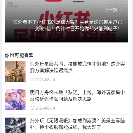
下一篇
海外看不了小红书的足球大赛？平台足球兴趣用户已
突破1亿！倒计时已开始你却只能刷帖子！
你也可能喜欢
海外玩星痕共鸣，技能放完怪才倒地？这套实
测方案解决延迟痛点
2026-08-10
明日方舟终末地「梨诺」上线，海外玩家集中
反映延迟卡顿问题及解决思路
2026-08-10
海外玩《无限暖暖》加载到崩溃？美景全靠脑
补，换个衣服都能掉线，我太难了