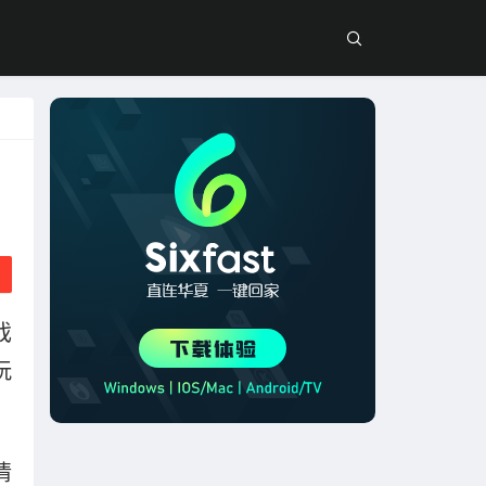
戏
玩
情