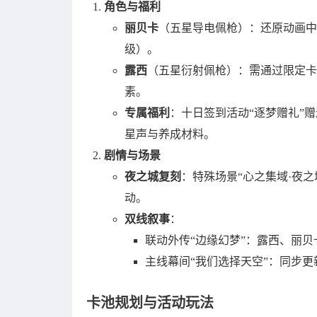
角色与福利
丽贝卡
（五星导电佩枪）：还原动画中
级）。
露西
（五星衍射佩枪）：需通过限定卡
素。
专属福利
：十日签到活动“逐梦赠礼”赠
星声与养成材料。
剧情与场景
夜之城复刻
：特殊场景“心之集域·夜
动。
双线叙事
：
联动外传“边缘幻梦”：露西、丽贝
主线幕间“我们选择天空”：同步更
卡池规划与活动玩法