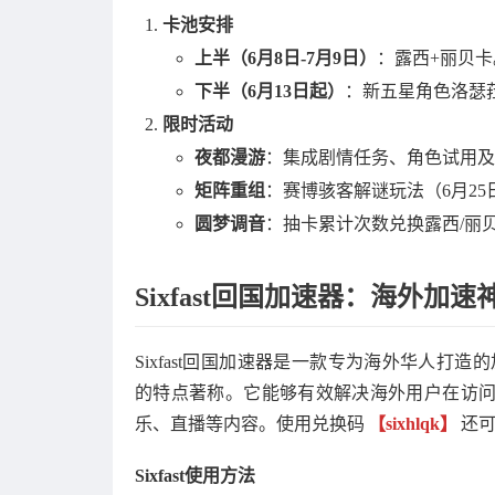
卡池安排
上半（6月8日-7月9日）
：露西+丽贝卡
下半（6月13日起）
：新五星角色洛瑟
限时活动
夜都漫游
：集成剧情任务、角色试用及
矩阵重组
：赛博骇客解谜玩法（6月25
圆梦调音
：抽卡累计次数兑换露西/丽
Sixfast回国加速器：海外加速
Sixfast回国加速器是一款专为海外华人打
的特点著称。它能够有效解决海外用户在访
乐、直播等内容。使用兑换码
【sixhlqk】
还可
Sixfast使用方法