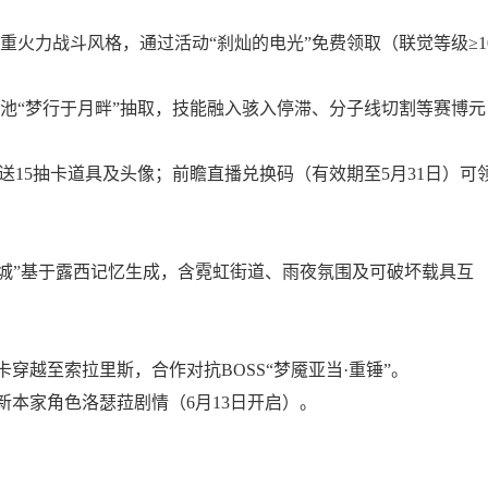
重火力战斗风格，通过活动“刹灿的电光”免费领取（联觉等级≥1
池“梦行于月畔”抽取，技能融入骇入停滞、分子线切割等赛博元
送15抽卡道具及头像；前瞻直播兑换码（有效期至5月31日）可
之城”基于露西记忆生成，含霓虹街道、雨夜氛围及可破坏载具互
卡穿越至索拉里斯，合作对抗BOSS“梦魇亚当·重锤”。
新本家角色洛瑟菈剧情（6月13日开启）。