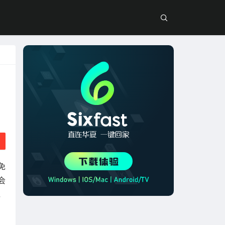
免
会
，