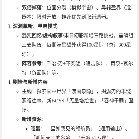
双倍掉落
：位面分裂（模拟宇宙）、异器盈界（遗
器本）限时开放，推荐优先刷取新遗器。
深渊革新：星启模式
混沌回忆/虚构叙事/末日幻影
新增三路挑战，需编组
三支队伍，每期满星额外获得100星琼（总计300星
琼）。
阵容参考
：千冶·刃+不死途（追击队）、黄泉+瓦尔
特（负面队）等。
剧情与新增内容
主线
：探索画中世界「渡画泉隐」，揭露刃的丰饶
赐福往事，新BOSS「无量塔绘世」「吞神子嗣」登
场。
新增资源
：
遗器：「星如我见的领航员」（通用输出）、
「叩问天工的名冶」（千冶·刃专属）。