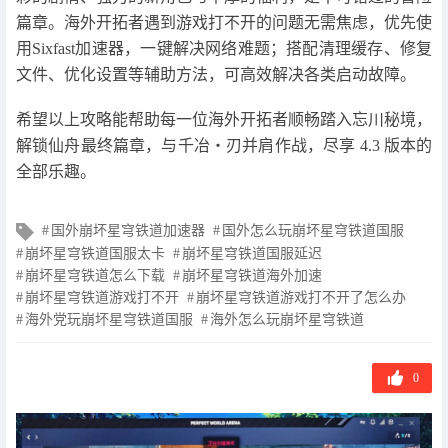
篇章。海外开拓者遇到游戏打不开的问题无需焦虑，优先使
用Sixfast加速器，一键解决网络难题；搭配清理缓存、修复
文件、优化设置等辅助方法，可高效解决各类启动故障。
希望以上攻略能帮助每一位海外开拓者顺畅踏入忘川秘境，
解锁仙舟最终篇章，与千冶・刃并肩作战，尽享 4.3 版本的
全部乐趣。
文
国外崩坏星穹铁道加速器
国外怎么玩崩坏星穹铁道国服
章
崩坏星穹铁道国服太卡
崩坏星穹铁道国服延迟
标
崩坏星穹铁道怎么下载
崩坏星穹铁道海外加速
签
崩坏星穹铁道游戏打不开
崩坏星穹铁道游戏打不开了怎么办
海外党玩崩坏星穹铁道国服
海外怎么玩崩坏星穹铁道
0