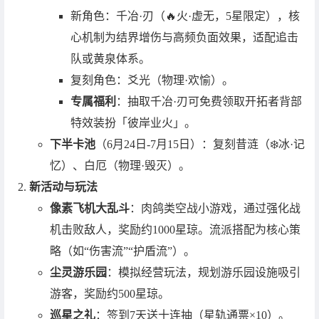
新角色：千冶·刃（🔥火·虚无，5星限定），核
心机制为结界增伤与高频负面效果，适配追击
队或黄泉体系。
复刻角色：爻光（物理·欢愉）。
专属福利
：抽取千冶·刃可免费领取开拓者背部
特效装扮「彼岸业火」。
下半卡池
（6月24日-7月15日）：复刻昔涟（❄️冰·记
忆）、白厄（物理·毁灭）。
新活动与玩法
像素飞机大乱斗
：肉鸽类空战小游戏，通过强化战
机击败敌人，奖励约1000星琼。流派搭配为核心策
略（如“伤害流”“护盾流”）。
尘灵游乐园
：模拟经营玩法，规划游乐园设施吸引
游客，奖励约500星琼。
巡星之礼
：签到7天送十连抽（星轨通票×10）。