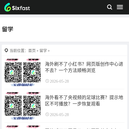
留学
当前位置：
首页
»
留学
»
海外刷不了小红书？网页版创作中心进
不去？一个方法顺畅浏览
2026-05-28
海外看不了央视频的足球比赛？提示地
区不可播放？一步恢复观看
2026-05-28