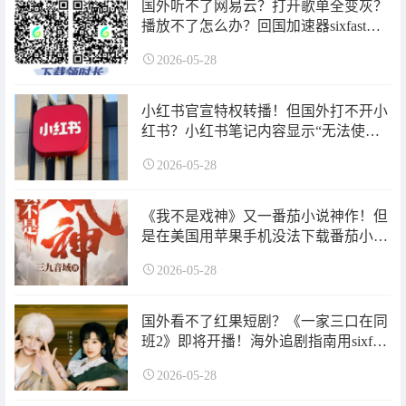
国外听不了网易云？打开歌单全变灰？
播放不了怎么办？回国加速器sixfast一
键恢复！
2026-05-28
小红书官宣特权转播！但国外打不开小
红书？小红书笔记内容显示“无法使
用”？国外无压力使用小红书的完整攻
2026-05-28
略来了！
《我不是戏神》又一番茄小说神作！但
是在美国用苹果手机没法下载番茄小
说？根本打不开怎么办？教你一步搞定
2026-05-28
国外看不了红果短剧？《一家三口在同
班2》即将开播！海外追剧指南用sixfast
就可以！
2026-05-28