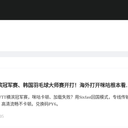
WTT横滨冠军赛、韩国羽毛球大师赛开
TT横滨冠军赛，咪咕卡顿、加载失败？用Sixfast回国模式，专线传
高清流畅不卡顿。兑换码PY6。
05