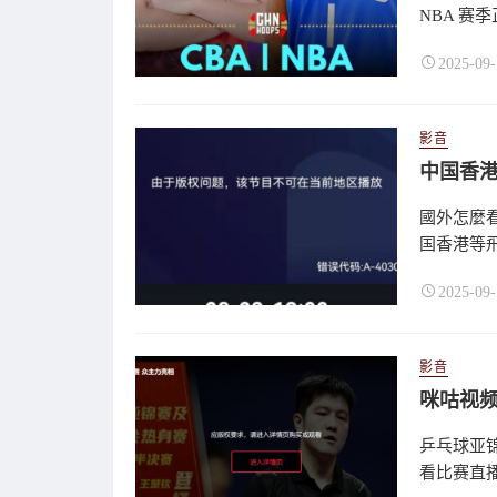
NBA 赛
2025-09-
影音
中国香
國外怎麼
国香港等飛
2025-09-
影音
咪咕视
乒乓球亚
看比赛直播