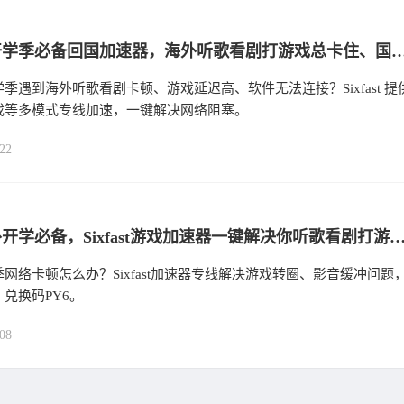
留学生开学季必备回国加速器，海外听歌看剧打游戏总卡住、国内软件无法登录打不开怎么办？sixfast回国加速器使用指南
季遇到海外听歌看剧卡顿、游戏延迟高、软件无法连接？Sixfast 提
戏等多模式专线加速，一键解决网络阻塞。
22
留学海外开学必备，Sixfast游戏加速器一键解决你听歌看剧打游戏总是“卡”住的问题！让转圈与卡
网络卡顿怎么办？Sixfast加速器专线解决游戏转圈、影音缓冲问题
兑换码PY6。
08