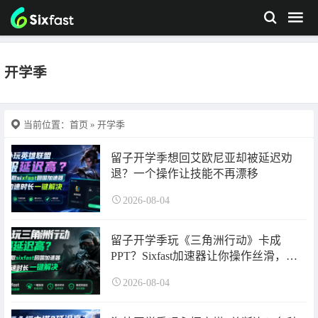
开学季
当前位置：
首页
» 开学季
留子开学季想回艾欧尼亚却被延迟劝
退？一个操作让技能不再漂移
2026-08-04
留子开学季玩《三角洲行动》卡成
PPT？Sixfast加速器让你操作丝滑，告
别对枪失败，快来领取超长免费加速时
2026-08-04
长啦~