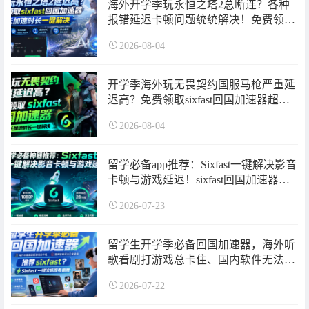
海外开学季玩永恒之塔2总断连？各种
报错延迟卡顿问题统统解决！免费领取
sixfast回国加速器超长加速时长一键解
2026-08-04
决
开学季海外玩无畏契约国服马枪严重延
迟高？免费领取sixfast回国加速器超长
加速时长一键解决！专线直连稳如在家
2026-08-04
~
留学必备app推荐：Sixfast一键解决影音
卡顿与游戏延迟！sixfast回国加速器使
用指南来了~
2026-07-23
留学生开学季必备回国加速器，海外听
歌看剧打游戏总卡住、国内软件无法登
录打不开怎么办？sixfast回国加速器使
2026-07-22
用指南来了！超长免费加速时长可领
取！