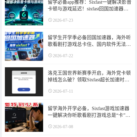
留学必备app推荐：Sixfast一键解决影音
卡顿与游戏延迟！sixfast回国加速器使
用指南来了~
2026-07-23
留学生开学季必备回国加速器，海外听
歌看剧打游戏总卡住、国内软件无法登
录打不开怎么办？sixfast回国加速器使
2026-07-22
用指南来了！超长免费加速时长可领
取！
洛克王国世界新赛季开启，海外党卡顿
掉线怎么破？领取Sixfast超长加速时长
助你畅玩无忧~
2026-07-11
留学海外开学必备，Sixfast游戏加速器
一键解决你听歌看剧打游戏总是“卡”住
的问题！让转圈与卡顿彻底消失
2026-07-08