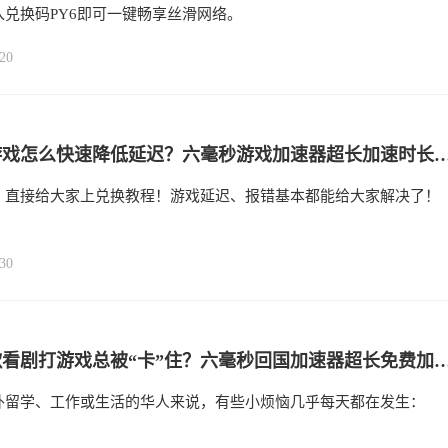
入兑换码PY6即可一键畅享丝滑网络。
20
海外打游戏怎么快速降低延迟？六毫秒游戏加速器超长加速时长免费领取！
，直接给大家上兑换教程！游戏延迟、报错基本都能给大家解决了！
30
海外听歌看剧打游戏总被“卡”住？六毫秒回国加速器超长免费加速时长待你领取
外留学、工作或生活的华人来说，有些小烦恼几乎每天都在发生：