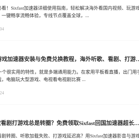
看！Sixfast加速器详细使用指南，轻松解决海外看国内视频、玩游
一键畅享流畅体验，专线节点覆盖全球，...
04
Sixfast 游戏加速器安装与免费兑换教程，海外听歌、看剧、打游戏、追比赛、
st 有一个很实用的特性，就是多端通用能力。在家用平板看直播，出门用
，电脑玩大型游戏、电视看电视剧比赛 ...
24
海外听歌看剧打游戏总是转圈？免费领取Sixfast回国加速器超长加速时长一键加速丝
剧转圈、听歌加载失败、打游戏延迟高？用Sixfast加速器影音与游