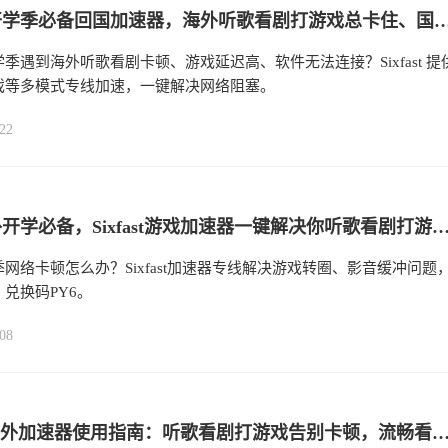
留学生开学季必备回国加速器，海外听歌看剧打游戏总卡住、国内软件无法登录打不开怎么办？sixfast回国加速器使用指南
季遇到海外听歌看剧卡顿、游戏延迟高、软件无法连接？Sixfast 提
戏等多模式专线加速，一键解决网络阻塞。
22
留学海外开学必备，Sixfast游戏加速器一键解决你听歌看剧打游戏总是“卡”住的问题！让转圈与卡
网络卡顿怎么办？Sixfast加速器专线解决游戏转圈、影音缓冲问题
兑换码PY6。
08
Sixfast海外加速器使用指南：听歌看剧打游戏告别卡顿，流畅看国内视频与直播，国内软件无法更新、小程序进不去的问题