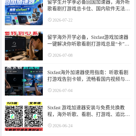
留学生开学季必备回国加速器，海外听
歌看剧打游戏总卡住、国内软件无法登
录打不开怎么办？sixfast回国加速器使
2026-07-22
用指南来了！超长免费加速时长可领
取！
留学海外开学必备，Sixfast游戏加速器
一键解决你听歌看剧打游戏总是“卡”住
的问题！让转圈与卡顿彻底消失
2026-07-08
Sixfast海外加速器使用指南：听歌看剧
打游戏告别卡顿，流畅看国内视频与直
播，国内软件无法更新、小程序进不去
2026-07-04
的问题一次性解决！
Sixfast 游戏加速器安装与免费兑换教
程，海外听歌、看剧、打游戏、追比
赛、小程序无法使用、软件无法更
2026-06-24
新……问题快速解决！