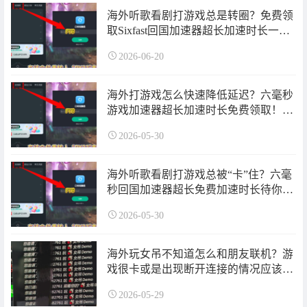
海外听歌看剧打游戏总是转圈？免费领
取Sixfast回国加速器超长加速时长一键
加速丝滑解决！
2026-06-20
海外打游戏怎么快速降低延迟？六毫秒
游戏加速器超长加速时长免费领取！一
键加速延迟秒降~
2026-05-30
海外听歌看剧打游戏总被“卡”住？六毫
秒回国加速器超长免费加速时长待你领
取！一键回国不是梦！
2026-05-30
海外玩女吊不知道怎么和朋友联机？游
戏很卡或是出现断开连接的情况应该怎
么解决？免费领取六毫秒游戏加速器超
2026-05-29
长加速时长一键加速！无法联机、游戏