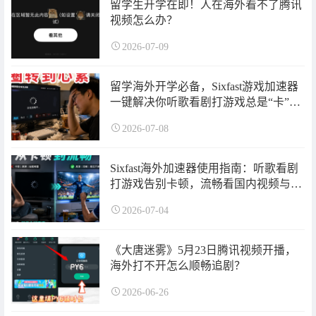
留学生开学在即！人在海外看不了腾讯
视频怎么办？
2026-07-09
留学海外开学必备，Sixfast游戏加速器
一键解决你听歌看剧打游戏总是“卡”住
的问题！让转圈与卡顿彻底消失
2026-07-08
Sixfast海外加速器使用指南：听歌看剧
打游戏告别卡顿，流畅看国内视频与直
播，国内软件无法更新、小程序进不去
2026-07-04
的问题一次性解决！
《大唐迷雾》5月23日腾讯视频开播，
海外打不开怎么顺畅追剧？
2026-06-26