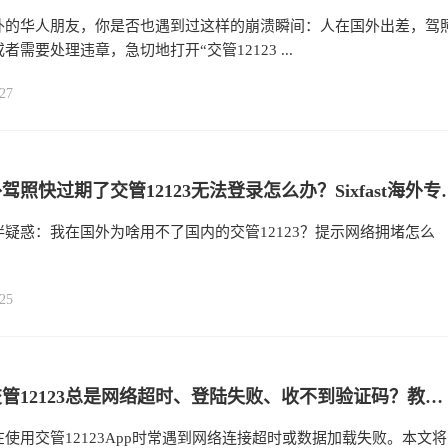
外的华人朋友，你是否也遇到过这样的崩溃瞬间：人在国外出差，驾
者需要处理违章，急切地打开“交管12123 ...
27
人在国外驾照快过期了交管12123无法
疑惑：我在国外为啥用不了国内的交管12123？提示网络拥堵怎么
25
海外用交管12123总是网络超时、登陆失败、收不到验证码？教你一招轻松解决连接难题
使用交管12123App时常遇到网络连接超时或数据加载失败。本文将